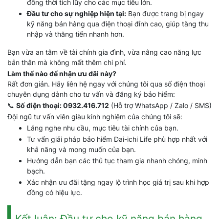
đồng thời tích lũy cho các mục tiêu lớn.
Đầu tư cho sự nghiệp hiện tại:
Bạn được trang bị ngay
kỹ năng bán hàng qua điện thoại đỉnh cao, giúp tăng thu
nhập và thăng tiến nhanh hơn.
Bạn vừa an tâm về tài chính gia đình, vừa nâng cao năng lực
bản thân mà không mất thêm chi phí.
Làm thế nào để nhận ưu đãi này?
Rất đơn giản. Hãy liên hệ ngay với chúng tôi qua số điện thoại
chuyên dụng dành cho tư vấn và đăng ký bảo hiểm:
📞
Số điện thoại: 0932.416.712
(Hỗ trợ WhatsApp / Zalo / SMS)
Đội ngũ tư vấn viên giàu kinh nghiệm của chúng tôi sẽ:
Lắng nghe nhu cầu, mục tiêu tài chính của bạn.
Tư vấn giải pháp bảo hiểm Dai-ichi Life phù hợp nhất với
khả năng và mong muốn của bạn.
Hướng dẫn bạn các thủ tục tham gia nhanh chóng, minh
bạch.
Xác nhận ưu đãi tặng ngay lộ trình học giá trị sau khi hợp
đồng có hiệu lực.
Kết luận: Đầu tư cho kỹ năng bán hàng