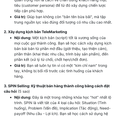
tiêu (customer persona) để từ đó xây dựng chiến lược
tiếp cận phù hợp.
Giá trị:
Giúp bạn không còn "bắn tên bừa bãi", mà tập
trung nguồn lực vào đúng đối tượng có nhu cầu cao nhất.
2. Xây dựng kịch bản TeleMarketing
Nội dung:
Một kịch bản (script) tốt là xương sống của
mọi cuộc gọi thành công. Bạn sẽ học cách xây dựng kịch
bản bài bản từ phần mở đầu (giới thiệu, tạo thiện cảm),
phần thân (khai thác nhu cầu, trình bày sản phẩm), đến
phần kết (xử lý từ chối, chốt hẹn/chốt đơn).
Giá trị:
Bạn sẽ luôn tự tin vì có một "kim chỉ nam" trong
tay, không bị bối rối trước các tình huống của khách
hàng.
3. SPIN Selling: Kỹ thuật bán hàng thành công bằng cách đặt
câu hỏi
(5 sao)
Nội dung:
Đây là một trong những khóa học "hot" nhất lộ
trình. SPIN là viết tắt của 4 loại câu hỏi: Situation (Tình
huống), Problem (Vấn đề), Implication (Tác động), Need-
payoff (Nhu cầu - Lợi ích). Bạn sẽ học cách sử dụng hệ