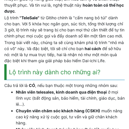
thuyết phục. Và tin vui là, nghệ thuật này
hoàn toàn có thể học
được
.
Lộ trình
"TeleSale"
từ Gitiho chính là "cẩm nang bỏ túi" dành
cho bạn. Với 5 khóa học ngắn gọn, súc tích, tổng thời lượng chỉ
3 giờ, lộ trình này sẽ trang bị cho bạn mọi thứ cần thiết để tự tin
chinh phục mọi cuộc gọi và đẩy doanh số lên một tầm cao mới.
Trong bài viết này, chúng ta sẽ cùng khám phá lộ trình "nhỏ mà
có võ" này. Và đặc biệt, tôi sẽ chỉ cho bạn
hai cách
để sở hữu
nó: một là tự mua trực tiếp, hai là nhận nó như một món quà
đặc biệt khi tham gia giải pháp bảo hiểm Dai-ichi Life.
Lộ trình này dành cho những ai?
Câu trả lời là
CÓ
, nếu bạn thuộc một trong những nhóm sau:
Nhân viên telesales, kinh doanh qua điện thoại
ở mọi
lĩnh vực (bất động sản, bảo hiểm, tài chính, giáo dục, bán
lẻ...).
Chuyên viên chăm sóc khách hàng (CSKH)
muốn nâng
cao kỹ năng xử lý cuộc gọi, tư vấn và giữ chân khách
hàng.