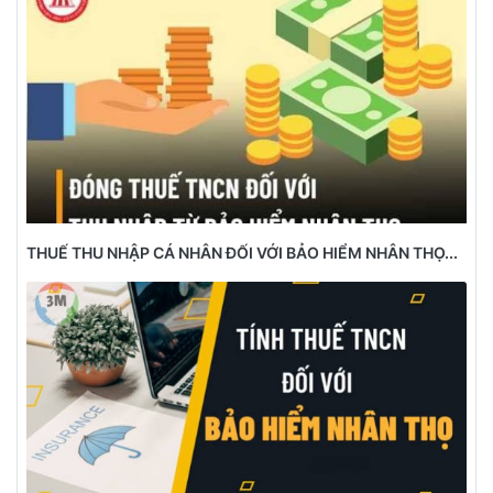
THUẾ THU NHẬP CÁ NHÂN ĐỐI VỚI BẢO HIỂM NHÂN THỌ...