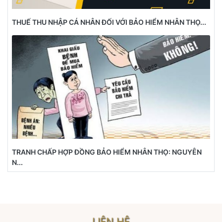
THUẾ THU NHẬP CÁ NHÂN ĐỐI VỚI BẢO HIỂM NHÂN THỌ...
TRANH CHẤP HỢP ĐỒNG BẢO HIỂM NHÂN THỌ: NGUYÊN
N...
LIÊN HỆ