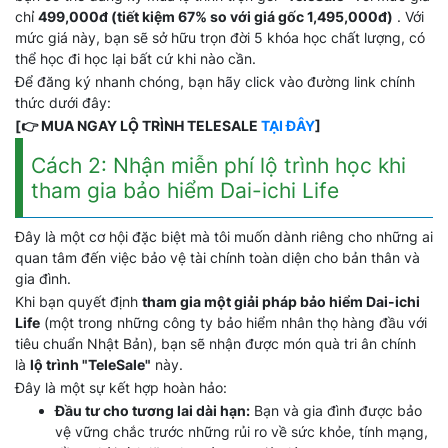
chỉ
499,000đ (tiết kiệm 67% so với giá gốc 1,495,000đ)
. Với
mức giá này, bạn sẽ sở hữu trọn đời 5 khóa học chất lượng, có
thể học đi học lại bất cứ khi nào cần.
Để đăng ký nhanh chóng, bạn hãy click vào đường link chính
thức dưới đây:
[👉 MUA NGAY LỘ TRÌNH TELESALE
TẠI ĐÂY
]
Cách 2: Nhận miễn phí lộ trình học khi
tham gia bảo hiểm Dai-ichi Life
Đây là một cơ hội đặc biệt mà tôi muốn dành riêng cho những ai
quan tâm đến việc bảo vệ tài chính toàn diện cho bản thân và
gia đình.
Khi bạn quyết định
tham gia một giải pháp bảo hiểm Dai-ichi
Life
(một trong những công ty bảo hiểm nhân thọ hàng đầu với
tiêu chuẩn Nhật Bản), bạn sẽ nhận được món quà tri ân chính
là
lộ trình "TeleSale"
này.
Đây là một sự kết hợp hoàn hảo:
Đầu tư cho tương lai dài hạn:
Bạn và gia đình được bảo
vệ vững chắc trước những rủi ro về sức khỏe, tính mạng,