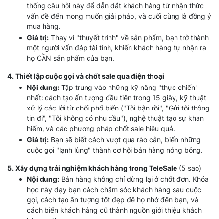
thống câu hỏi này để dẫn dắt khách hàng từ nhận thức
vấn đề đến mong muốn giải pháp, và cuối cùng là đồng ý
mua hàng.
Giá trị:
Thay vì "thuyết trình" về sản phẩm, bạn trở thành
một người vấn đáp tài tình, khiến khách hàng tự nhận ra
họ CẦN sản phẩm của bạn.
4. Thiết lập cuộc gọi và chốt sale qua điện thoại
Nội dung:
Tập trung vào những kỹ năng "thực chiến"
nhất: cách tạo ấn tượng đầu tiên trong 15 giây, kỹ thuật
xử lý các lời từ chối phổ biến ("Tôi bận rồi", "Gửi tôi thông
tin đi", "Tôi không có nhu cầu"), nghệ thuật tạo sự khan
hiếm, và các phương pháp chốt sale hiệu quả.
Giá trị:
Bạn sẽ biết cách vượt qua rào cản, biến những
cuộc gọi "lạnh lùng" thành cơ hội bán hàng nóng bỏng.
5. Xây dựng trải nghiệm khách hàng trong TeleSale
(5 sao)
Nội dung:
Bán hàng không chỉ dừng lại ở chốt đơn. Khóa
học này dạy bạn cách chăm sóc khách hàng sau cuộc
gọi, cách tạo ấn tượng tốt đẹp để họ nhớ đến bạn, và
cách biến khách hàng cũ thành nguồn giới thiệu khách