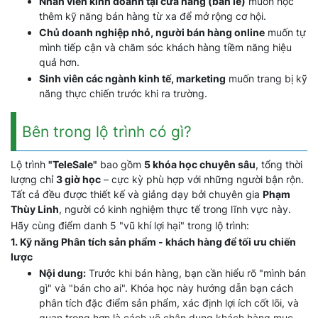
Nhân viên kinh doanh tại cửa hàng (bán lẻ)
muốn học
thêm kỹ năng bán hàng từ xa để mở rộng cơ hội.
Chủ doanh nghiệp nhỏ, người bán hàng online
muốn tự
mình tiếp cận và chăm sóc khách hàng tiềm năng hiệu
quả hơn.
Sinh viên các ngành kinh tế, marketing
muốn trang bị kỹ
năng thực chiến trước khi ra trường.
Bên trong lộ trình có gì?
Lộ trình
"TeleSale"
bao gồm
5 khóa học chuyên sâu
, tổng thời
lượng chỉ
3 giờ học
– cực kỳ phù hợp với những người bận rộn.
Tất cả đều được thiết kế và giảng dạy bởi chuyên gia
Phạm
Thùy Linh
, người có kinh nghiệm thực tế trong lĩnh vực này.
Hãy cùng điểm danh 5 "vũ khí lợi hại" trong lộ trình:
1. Kỹ năng Phân tích sản phẩm - khách hàng để tối ưu chiến
lược
Nội dung:
Trước khi bán hàng, bạn cần hiểu rõ "mình bán
gì" và "bán cho ai". Khóa học này hướng dẫn bạn cách
phân tích đặc điểm sản phẩm, xác định lợi ích cốt lõi, và
quan trọng hơn là cách vẽ chân dung khách hàng mục