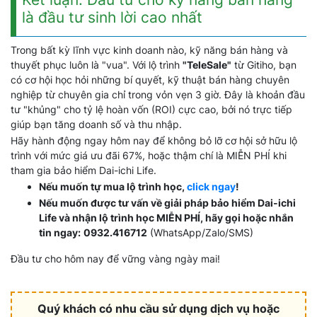
là đầu tư sinh lời cao nhất
Trong bất kỳ lĩnh vực kinh doanh nào, kỹ năng bán hàng và
thuyết phục luôn là "vua". Với lộ trình
"TeleSale"
từ Gitiho, bạn
có cơ hội học hỏi những bí quyết, kỹ thuật bán hàng chuyên
nghiệp từ chuyên gia chỉ trong vỏn vẹn 3 giờ. Đây là khoản đầu
tư "khủng" cho tỷ lệ hoàn vốn (ROI) cực cao, bởi nó trực tiếp
giúp bạn tăng doanh số và thu nhập.
Hãy hành động ngay hôm nay để không bỏ lỡ cơ hội sở hữu lộ
trình với mức giá ưu đãi 67%, hoặc thậm chí là MIỄN PHÍ khi
tham gia bảo hiểm Dai-ichi Life.
Nếu muốn tự mua lộ trình học,
click ngay
!
Nếu muốn được tư vấn về giải pháp bảo hiểm Dai-ichi
Life và nhận lộ trình học MIỄN PHÍ, hãy gọi hoặc nhắn
tin ngay:
0932.416712
(WhatsApp/Zalo/SMS)
Đầu tư cho hôm nay để vững vàng ngày mai!
Quý khách có nhu cầu sử dụng dịch vụ hoặc