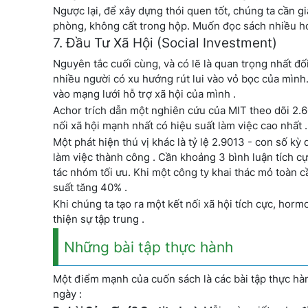
Ngược lại, để xây dựng thói quen tốt, chúng ta cần g
phòng, không cất trong hộp. Muốn đọc sách nhiều hơ
7. Đầu Tư Xã Hội (Social Investment)
Nguyên tắc cuối cùng, và có lẽ là quan trọng nhất đối
nhiều người có xu hướng rút lui vào vỏ bọc của mình
vào mạng lưới hỗ trợ xã hội của mình .
Achor trích dẫn một nghiên cứu của MIT theo dõi 2.6
nối xã hội mạnh nhất có hiệu suất làm việc cao nhất .
Một phát hiện thú vị khác là tỷ lệ 2.9013 - con số kỳ 
làm việc thành công . Cần khoảng 3 bình luận tích cự
tác nhóm tối ưu. Khi một công ty khai thác mỏ toàn cầ
suất tăng 40% .
Khi chúng ta tạo ra một kết nối xã hội tích cực, hor
thiện sự tập trung .
Những bài tập thực hành
Một điểm mạnh của cuốn sách là các bài tập thực hàn
ngày :