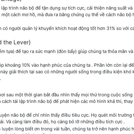
 lập trình não bộ để tận dụng sự tích cực, cải thiện năng suất và
ực" một cách mơ hồ, mà đưa ra bằng chứng cụ thể về cách não bộ
n có người quản lý khuyến khích hoạt động tốt hơn 31% so với c
 the Lever)
ểm tựa) để tạo ra sức mạnh (đòn bẩy) giúp chúng ta thỏa mãn và
óp khoảng 10% vào hạnh phúc của chúng ta . Phần lớn còn lại đế
này giải thích tại sao có những người sống trong điều kiện khó
.
 chơi sau một thời gian bắt đầu nhìn thấy mọi thứ trong cuộc sống
ách tái lập trình não bộ để phát hiện các mô hình khả thi, thay 
luyện não bộ để chỉ nhìn thấy điều tiêu cực. Họ quét môi trường
i. Và càng làm điều đó, họ càng bỏ lỡ những điều tích cực .
 luyện lòng biết ơn trong vài tuần, chúng ta trở nên hạnh phúc h