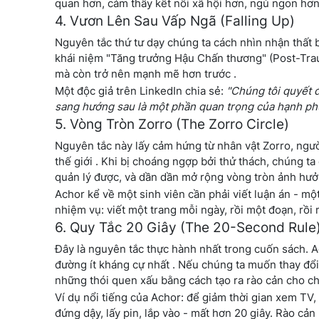
quan hơn, cảm thấy kết nối xã hội hơn, ngủ ngon hơn,
4. Vươn Lên Sau Vấp Ngã (Falling Up)
Nguyên tắc thứ tư dạy chúng ta cách nhìn nhận thất 
khái niệm "Tăng trưởng Hậu Chấn thương" (Post-Tra
mà còn trở nên mạnh mẽ hơn trước .
Một độc giả trên LinkedIn chia sẻ:
"Chúng tôi quyết đ
sang hướng sau là một phần quan trọng của hạnh phú
5. Vòng Tròn Zorro (The Zorro Circle)
Nguyên tắc này lấy cảm hứng từ nhân vật Zorro, ngườ
thế giới . Khi bị choáng ngợp bởi thử thách, chúng ta
quản lý được, và dần dần mở rộng vòng tròn ảnh hưở
Achor kể về một sinh viên cần phải viết luận án - một
nhiệm vụ: viết một trang mỗi ngày, rồi một đoạn, rồi 
6. Quy Tắc 20 Giây (The 20-Second Rule
Đây là nguyên tắc thực hành nhất trong cuốn sách. A
đường ít kháng cự nhất . Nếu chúng ta muốn thay đổ
những thói quen xấu bằng cách tạo ra rào cản cho c
Ví dụ nổi tiếng của Achor: để giảm thời gian xem TV,
đứng dậy, lấy pin, lắp vào - mất hơn 20 giây. Rào cả