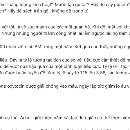
iảm "năng lượng kích hoạt". Muốn tập guitar? Hãy để cây guitar ở
n? Hãy để sách trên gối, không để trong tủ.
 với tôi, là về sức mạnh của các mối quan hệ. Khi đối mặt với kh
. Nhưng những người thành công nhất lại làm ngược lại: họ bám 
00 nhân viên tại IBM trong một năm. Kết quả cho thấy những ng
diệu. Đây là tỷ lệ tương tác tích cực so với tiêu cực cần thiết để
c để vượt qua hậu quả của một bình luận tiêu cực. Tỷ lệ 6-1 tạo 
u được huấn luyện để tăng tỷ lệ này từ 1.15 lên 3.56, sản lượng 
mone oxytocin được giải phóng vào máu, ngay lập tức giảm lo âu v
h cụ thể. Achor giới thiệu năm bài tập đơn giản có thể thực hiệ