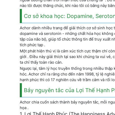
nào tôi được thăng chức, khi nào tôi có bằng này bằng
Cơ sở khoa học: Dopamine, Seroton
Achor dành nhiều trang để giải thích cơ sở sinh học t
dopamine và serotonin - những chất hóa học không c
tập của não bộ, giúp tổ chức thông tin để truy xuất 
tích phức tạp .
Một phát hiện thú vị là cảm xúc tích cực thậm chí cò
giới . Điều này giải thích tại sao khi chúng ta vui vẻ
ta chỉ thấy toàn rào cản.
Ngược lại, tâm lý học truyền thống trong nhiều thập 
hóc. Achor chỉ ra rằng cho đến năm 1998, tỷ lệ nghiên
hạnh phúc thì có 17 nghiên cứu về trầm cảm và rối l
Bảy nguyên tắc của Lợi Thế Hạnh 
Achor chia cuốn sách thành bảy nguyên tắc, mỗi ngu
họa .
1. Lợi Thế Hạnh Phúc (The Happiness Ad