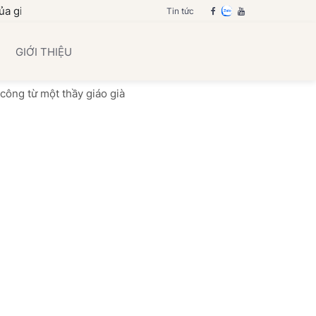
nh bạn
Tin tức
GIỚI THIỆU
công từ một thầy giáo già