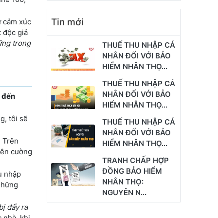
Tin mới
ứ cảm xúc
 độc giả
ững trong
THUẾ THU NHẬP CÁ
NHÂN ĐỐI VỚI BẢO
HIỂM NHÂN THỌ...
THUẾ THU NHẬP CÁ
NHÂN ĐỐI VỚI BẢO
 đến
HIỂM NHÂN THỌ...
g, tôi sẽ
THUẾ THU NHẬP CÁ
NHÂN ĐỐI VỚI BẢO
. Trên
HIỂM NHÂN THỌ...
kiên cường
TRANH CHẤP HỢP
ĐỒNG BẢO HIỂM
u nhập
NHÂN THỌ:
 những
NGUYÊN N...
.
bị đẩy ra
c nhà, khi