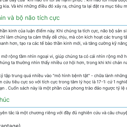
 kia. Và khi những điều đó xảy ra, chúng ta lại đặt ra mục tiêu m
in và bộ não tích cực
hần kinh của luận điểm này. Khi chúng ta tích cực, não bộ sản si
hỉ làm chúng ta cảm thấy dễ chịu, mà còn kích hoạt các trung 
nhanh hơn, tạo ra các tế bào thần kinh mới, và tăng cường kỹ năn
n mở rộng tầm nhìn ngoại vi, giúp chúng ta có cái nhìn rộng mở 
, chúng ta thường nhìn thấy nhiều cơ hội hơn, trong khi khi chán 
kỷ tập trung quá nhiều vào "mô hình bệnh tật" - chữa lành nhữn
 cứu tiêu cực so với tích cực trong tâm lý học là 17-1: cứ 1 ngh
oạn . Cuốn sách này là một phần của phong trào đảo ngược tỷ lệ 
Phúc
yên tắc là một chương riêng với đầy đủ nghiên cứu và câu chuy
vantage)