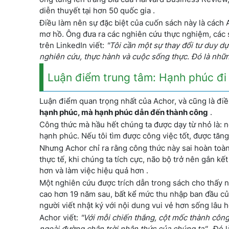
diễn thuyết tại hơn 50 quốc gia .
Điều làm nên sự đặc biệt của cuốn sách này là cách
mơ hồ. Ông đưa ra các nghiên cứu thực nghiệm, các s
trên LinkedIn viết:
"Tôi cần một sự thay đổi tư duy d
nghiên cứu, thực hành và cuộc sống thực. Đó là nhữn
Luận điểm trung tâm: Hạnh phúc đi
Luận điểm quan trọng nhất của Achor, và cũng là điề
hạnh phúc, mà hạnh phúc dẫn đến thành công
.
Công thức mà hầu hết chúng ta được dạy từ nhỏ là: nế
hạnh phúc. Nếu tôi tìm được công việc tốt, được tăng
Nhưng Achor chỉ ra rằng công thức này sai hoàn toàn
thực tế, khi chúng ta tích cực, não bộ trở nên gắn k
hơn và làm việc hiệu quả hơn .
Một nghiên cứu được trích dẫn trong sách cho thấy 
cao hơn 19 năm sau, bất kể mức thu nhập ban đầu của
người viết nhật ký với nội dung vui vẻ hơn sống lâu 
Achor viết:
"Với mỗi chiến thắng, cột mốc thành công
ngoài đường chân trời nhận thức của chúng ta"
. Đó l