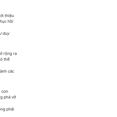
ới thiệu
hục hồi
tư duy
ở rộng ra
có thể
hành các
o con
ng phá vỡ
ông phải