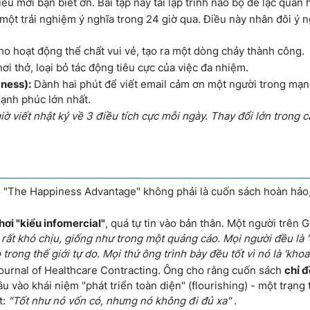
iều mới bạn biết ơn. Bài tập này tái lập trình não bộ để lạc quan 
một trải nghiệm ý nghĩa trong 24 giờ qua. Điều này nhân đôi ý n
o hoạt động thể chất vui vẻ, tạo ra một dòng chảy thành công.
ơi thở, loại bỏ tác động tiêu cực của việc đa nhiệm.
ness):
Dành hai phút để viết email cảm ơn một người trong mạn
hạnh phúc lớn nhất.
giờ viết nhật ký về 3 điều tích cực mỗi ngày. Thay đổi lớn trong 
i: "The Happiness Advantage" không phải là cuốn sách hoàn hảo,
ơi "kiểu infomercial"
, quá tự tin vào bản thân. Một người trên
iả rất khó chịu, giống như trong một quảng cáo. Mọi người đều là
trong thế giới tự do. Mọi thứ ông trình bày đều tốt vì nó là 'khoa
Journal of Healthcare Contracting. Ông cho rằng cuốn sách
chỉ đ
u vào khái niệm "phát triển toàn diện" (flourishing) - một trạng 
t:
"Tốt như nó vốn có, nhưng nó không đi đủ xa"
.