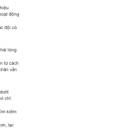
 hiệu
 hoạt động
ác đội có
 hài lòng
n từ cách
 khăn vẫn
 dưới
vì chỉ
 tìm kiếm
ơn, lạc