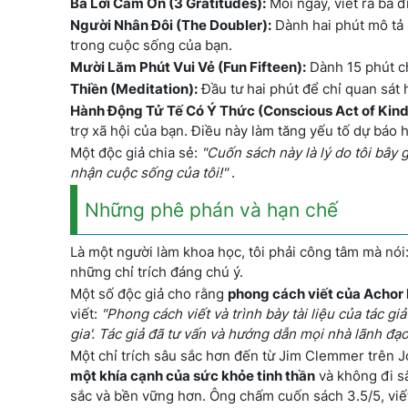
Ba Lời Cảm Ơn (3 Gratitudes):
Mỗi ngày, viết ra ba đ
Người Nhân Đôi (The Doubler):
Dành hai phút mô tả 
trong cuộc sống của bạn.
Mười Lăm Phút Vui Vẻ (Fun Fifteen):
Dành 15 phút ch
Thiền (Meditation):
Đầu tư hai phút để chỉ quan sát h
Hành Động Tử Tế Có Ý Thức (Conscious Act of Kind
trợ xã hội của bạn. Điều này làm tăng yếu tố dự báo 
Một độc giả chia sẻ:
"Cuốn sách này là lý do tôi bây 
nhận cuộc sống của tôi!"
.
Những phê phán và hạn chế
Là một người làm khoa học, tôi phải công tâm mà nó
những chỉ trích đáng chú ý.
Một số độc giả cho rằng
phong cách viết của Achor h
viết:
"Phong cách viết và trình bày tài liệu của tác g
gia'. Tác giả đã tư vấn và hướng dẫn mọi nhà lãnh đạo 
Một chỉ trích sâu sắc hơn đến từ Jim Clemmer trên 
một khía cạnh của sức khỏe tinh thần
và không đi sâ
sắc và bền vững hơn. Ông chấm cuốn sách 3.5/5, viế