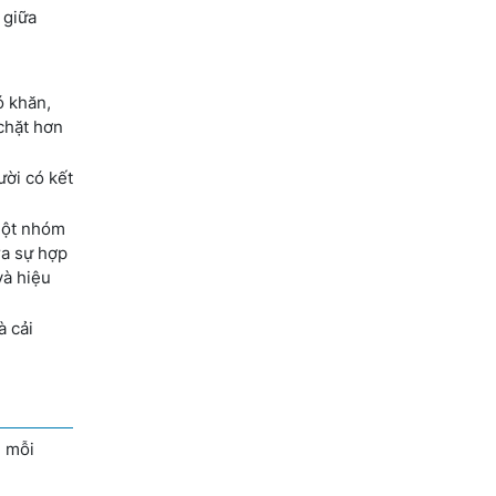
 giữa
ó khăn,
chặt hơn
ười có kết
 một nhóm
ra sự hợp
và hiệu
à cải
n mỗi