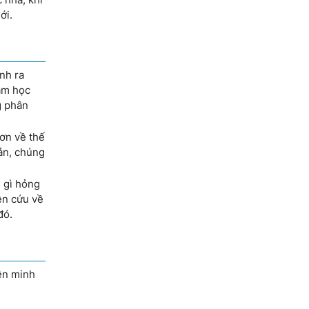
ới.
nh ra
tâm học
g phân
hơn về thế
nản, chúng
g gì hỏng
iên cứu về
đó.
ện minh