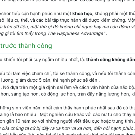
 Achor tiếp cận hạnh phúc như một
khoa học
, không phải một th
ố liệu cụ thể, và các bài tập thực hành đã được kiểm chứng. Một
ựa trên dữ liệu, một thứ gì đó không chỉ nghe hay mà còn đứng v
g gì tôi tìm thấy trong The Happiness Advantage"
.
 trước thành công
u khiến tôi phải suy ngẫm nhiều nhất, là:
thành công không dẫn
u tôi làm việc chăm chỉ, tôi sẽ thành công, và nếu tôi thành côn
 lương, giảm được 5 cân, thì hạnh phúc sẽ đến .
. Nó dựa trên một giả định sai lầm về cách vận hành của não bộ
ết hơn, sáng tạo hơn, có động lực hơn, tràn đầy năng lượng hơn, 
những sinh viên năm nhất cảm thấy hạnh phúc nhất sau đó có th
 họ là bao nhiêu . Một nghiên cứu khác với các nữ tu cho thấy
hơn gần 10 năm so với những người viết tiêu cực hoặc trung tính 
 của chúng ta cứ bị đẩy ra xa hơn và xa hơn, đến nỗi hạnh phúc 
à cái bẫy của "khi nào thì tôi sẽ hạnh phúc": khi nào tôi mua đượ