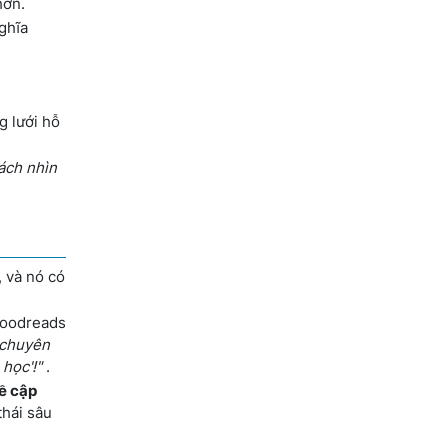
hơn.
ghĩa
g lưới hỗ
cách nhìn
 và nó có
 Goodreads
 'chuyên
 học'!"
.
ề cập
thái sâu