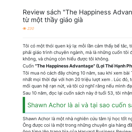
Review sách "The Happiness Advant
từ một thầy giáo già
230
Tôi có một thói quen kỳ lạ: mỗi lần cảm thấy bế tắc,
phải giáo trình chuyên ngành, mà là những cuốn tôi 
không, và chúng còn hiểu được tôi không.
Cuốn
"The Happiness Advantage" (Lợi Thế Hạnh P
Tôi mua nó cách đây chừng 10 năm, sau khi xem bài 
nhất mọi thời đại với hơn 20 triệu lượt xem . Lúc đó,
mối quan hệ rạn nứt, và tôi cứ nghĩ rằng nếu mình đ
Sau 10 năm, đọc lại cuốn sách này ở tuổi 53, tôi nhậ
Shawn Achor là ai và tại sao cuốn s
Shawn Achor là một nhà nghiên cứu tâm lý học tốt ng
Ông được coi là một trong những chuyên gia hàng đầ
ông từng lên trang bìa của Harvard Business Review,