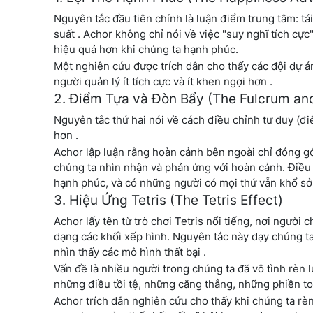
Nguyên tắc đầu tiên chính là luận điểm trung tâm: tái
suất . Achor không chỉ nói về việc "suy nghĩ tích c
hiệu quả hơn khi chúng ta hạnh phúc.
Một nghiên cứu được trích dẫn cho thấy các đội dự á
người quản lý ít tích cực và ít khen ngợi hơn .
2. Điểm Tựa và Đòn Bẩy (The Fulcrum and
Nguyên tắc thứ hai nói về cách điều chỉnh tư duy (đi
hơn .
Achor lập luận rằng hoàn cảnh bên ngoài chỉ đóng g
chúng ta nhìn nhận và phản ứng với hoàn cảnh. Điều 
hạnh phúc, và có những người có mọi thứ vẫn khổ sở
3. Hiệu Ứng Tetris (The Tetris Effect)
Achor lấy tên từ trò chơi Tetris nổi tiếng, nơi người
dạng các khối xếp hình. Nguyên tắc này dạy chúng ta c
nhìn thấy các mô hình thất bại .
Vấn đề là nhiều người trong chúng ta đã vô tình rèn 
những điều tồi tệ, những căng thẳng, những phiền toá
Achor trích dẫn nghiên cứu cho thấy khi chúng ta rèn