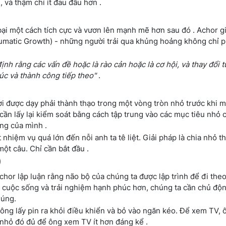
 và thậm chí ít đau đầu hơn .
bại một cách tích cực và vươn lên mạnh mẽ hơn sau đó . Achor gi
umatic Growth) - những người trải qua khủng hoảng không chỉ p
ịnh rằng các vấn đề hoặc là rào cản hoặc là cơ hội, và thay đổi 
c và thành công tiếp theo"
.
i được dạy phải thành thạo trong một vòng tròn nhỏ trước khi m
 cần lấy lại kiểm soát bằng cách tập trung vào các mục tiêu nhỏ 
ng của mình .
 nhiệm vụ quá lớn đến nỗi anh ta tê liệt. Giải pháp là chia nhỏ t
một câu. Chỉ cần bắt đầu .
)
chor lập luận rằng não bộ của chúng ta được lập trình để đi the
i cuộc sống và trải nghiệm hạnh phúc hơn, chúng ta cần chủ độ
húng.
 ông lấy pin ra khỏi điều khiển và bỏ vào ngăn kéo. Để xem TV, 
n nhỏ đó đủ để ông xem TV ít hơn đáng kể .