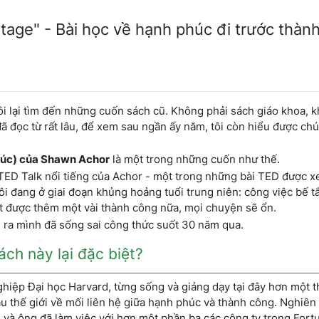
age" - Bài học về hạnh phúc đi trước thàn
 tôi lại tìm đến những cuốn sách cũ. Không phải sách giáo khoa, 
đã đọc từ rất lâu, để xem sau ngần ấy năm, tôi còn hiểu được ch
húc) của Shawn Achor
là một trong những cuốn như thế.
TED Talk nổi tiếng của Achor - một trong những bài TED được 
 tôi đang ở giai đoạn khủng hoảng tuổi trung niên: công việc bế t
ạt được thêm một vài thành công nữa, mọi chuyện sẽ ổn.
n ra mình đã sống sai công thức suốt 30 năm qua.
ách này lại đặc biệt?
hiệp Đại học Harvard, từng sống và giảng dạy tại đây hơn một th
u thế giới về mối liên hệ giữa hạnh phúc và thành công. Nghiên
 và ông đã làm việc với hơn một phần ba các công ty trong Fort