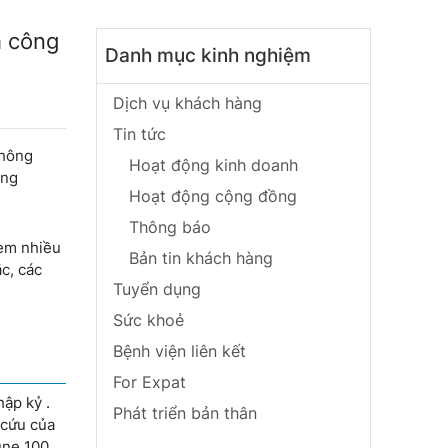
h công
Danh mục kinh nghiệm
Dịch vụ khách hàng
Tin tức
không
Hoạt động kinh doanh
úng
Hoạt động cộng đồng
Thông báo
xem nhiều
Bản tin khách hàng
ắc, các
Tuyển dụng
Sức khoẻ
Bệnh viện liên kết
For Expat
ập kỷ .
Phát triển bản thân
 cứu của
une 100,