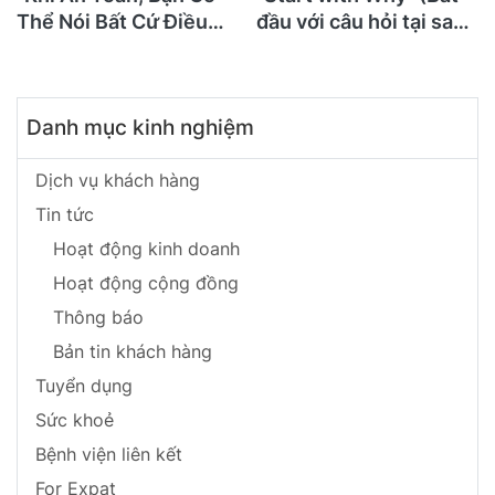
Thể Nói Bất Cứ Điều
đầu với câu hỏi tại sao)
Gì": 71 Tuổi Tôi Mới
- Simon Sinek
Đọc "Crucial
Conversations" Và Ước
Danh mục kinh nghiệm
Gì Mình Biết Điều Này
Sớm Hơn Để Không
Suýt Mất Con
Dịch vụ khách hàng
Tin tức
Hoạt động kinh doanh
Hoạt động cộng đồng
Thông báo
Bản tin khách hàng
Tuyển dụng
Sức khoẻ
Bệnh viện liên kết
For Expat