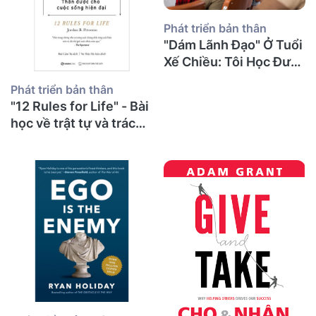
Phát triển bản thân
"Dám Lãnh Đạo" Ở Tuổi
Xế Chiều: Tôi Học Được
Gì Về Sự Can Đảm, Tổn
Phát triển bản thân
Thương Và Những
"12 Rules for Life" - Bài
Cuộc Nói Chuyện Khó
học về trật tự và trách
Khăn Nhất?
nhiệm từ một thầy giáo
già sau 30 năm giảng
đường