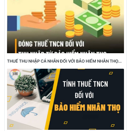
THUẾ THU NHẬP CÁ NHÂN ĐỐI VỚI BẢO HIỂM NHÂN THỌ...