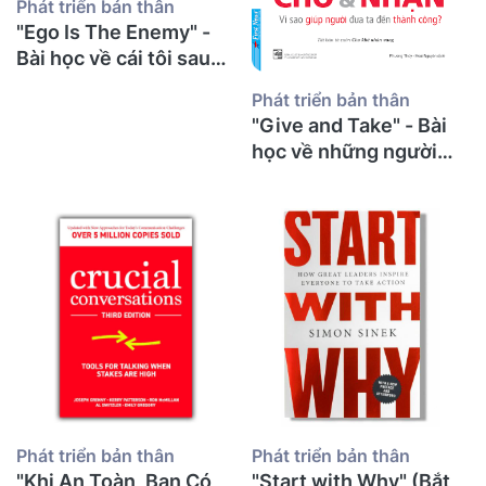
Phát triển bản thân
"Ego Is The Enemy" -
Bài học về cái tôi sau
30 năm giảng đường từ
Phát triển bản thân
một thầy giáo già
"Give and Take" - Bài
học về những người
cho đi và bí mật thành
công từ một thầy giáo
già
Phát triển bản thân
Phát triển bản thân
"Khi An Toàn, Bạn Có
"Start with Why" (Bắt