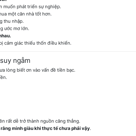
ẫn muốn phát triển sự nghiệp.
ua một căn nhà tốt hơn.
g thu nhập.
ng ước mơ lớn.
nhau.
ị cảm giác thiếu thốn điều khiển.
g suy ngẫm
đưa lòng biết ơn vào vấn đề tiền bạc.
iền.
iền rất dễ trở thành nguồn căng thẳng.
 rằng mình giàu khi thực tế chưa phải vậy
.