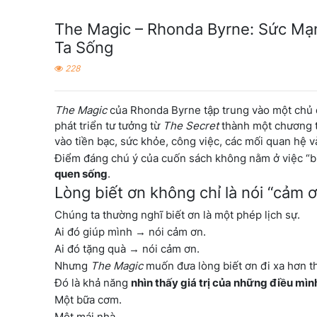
The Magic – Rhonda Byrne: Sức Mạ
Ta Sống
228
The Magic
của Rhonda Byrne tập trung vào một chủ 
phát triển tư tưởng từ
The Secret
thành một chương t
vào tiền bạc, sức khỏe, công việc, các mối quan hệ 
Điểm đáng chú ý của cuốn sách không nằm ở việc “bi
quen sống
.
Lòng biết ơn không chỉ là nói “cảm 
Chúng ta thường nghĩ biết ơn là một phép lịch sự.
Ai đó giúp mình → nói cảm ơn.
Ai đó tặng quà → nói cảm ơn.
Nhưng
The Magic
muốn đưa lòng biết ơn đi xa hơn t
Đó là khả năng
nhìn thấy giá trị của những điều mì
Một bữa cơm.
Một mái nhà.