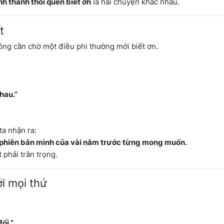
nh thành thói quen biết ơn
là hai chuyện khác nhau.
t
ông cần chờ một điều phi thường mới biết ơn.
nhau.”
ta nhận ra:
à phiên bản mình của vài năm trước từng mong muốn.
phải trân trọng.
ới mọi thứ
ổi.”