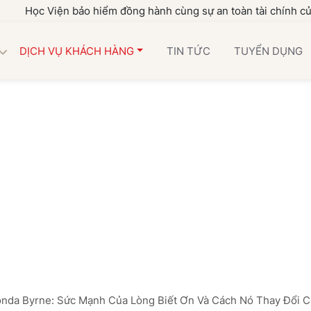
ọc Viện bảo hiểm đồng hành cùng sự an toàn tài chính của gia 
DỊCH VỤ KHÁCH HÀNG
TIN TỨC
TUYỂN DỤNG
onda Byrne: Sức Mạnh Của Lòng Biết Ơn Và Cách Nó Thay Đổi 