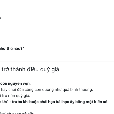
n.
như thế nào?”
 trở thành điều quý giá
g còn nguyên vẹn.
on hay chơi đùa cùng con dường như quá bình thường.
 trở nên quý giá.
ức khỏe
trước khi buộc phải học bài học ấy bằng một biến cố
.
hứ mình đang sở hữu.