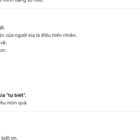
ất.
n của người kia là điều hiển nhiên.
 về.
on.
ia “tự biết”.
hiều món quà.
biết ơn.