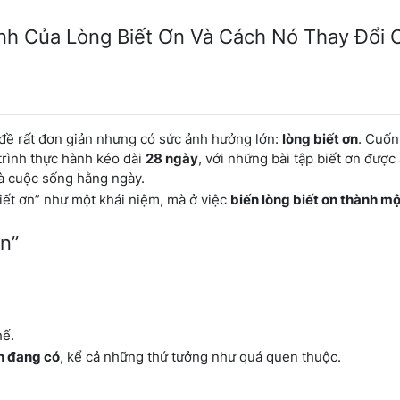
nh Của Lòng Biết Ơn Và Cách Nó Thay Đổi 
đề rất đơn giản nhưng có sức ảnh hưởng lớn:
lòng biết ơn
. Cuốn
rình thực hành kéo dài
28 ngày
, với những bài tập biết ơn được
và cuộc sống hằng ngày.
ết ơn” như một khái niệm, mà ở việc
biến lòng biết ơn thành mộ
ơn”
hế.
nh đang có
, kể cả những thứ tưởng như quá quen thuộc.