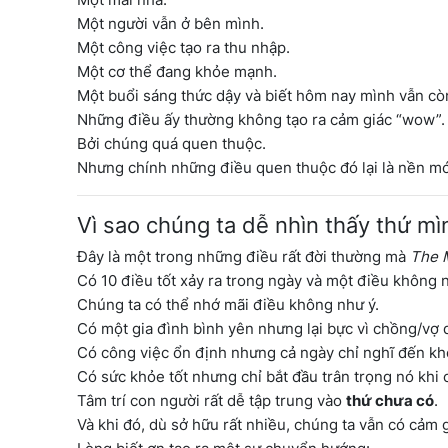
Một người vẫn ở bên mình.
Một công việc tạo ra thu nhập.
Một cơ thể đang khỏe mạnh.
Một buổi sáng thức dậy và biết hôm nay mình vẫn còn 
Những điều ấy thường không tạo ra cảm giác “wow”.
Bởi chúng quá quen thuộc.
Nhưng chính những điều quen thuộc đó lại là nền m
Vì sao chúng ta dễ nhìn thấy thứ mì
Đây là một trong những điều rất đời thường mà
The 
Có 10 điều tốt xảy ra trong ngày và một điều không n
Chúng ta có thể nhớ mãi điều không như ý.
Có một gia đình bình yên nhưng lại bực vì chồng/vợ 
Có công việc ổn định nhưng cả ngày chỉ nghĩ đến kh
Có sức khỏe tốt nhưng chỉ bắt đầu trân trọng nó khi 
Tâm trí con người rất dễ tập trung vào
thứ chưa có
.
Và khi đó, dù sở hữu rất nhiều, chúng ta vẫn có cảm g