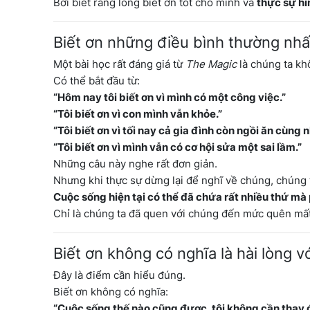
Bởi biết rằng lòng biết ơn tốt cho mình và
thực sự hì
Biết ơn những điều bình thường nhấ
Một bài học rất đáng giá từ
The Magic
là chúng ta kh
Có thể bắt đầu từ:
“Hôm nay tôi biết ơn vì mình có một công việc.”
“Tôi biết ơn vì con mình vẫn khỏe.”
“Tôi biết ơn vì tối nay cả gia đình còn ngồi ăn cùng 
“Tôi biết ơn vì mình vẫn có cơ hội sửa một sai lầm.”
Những câu này nghe rất đơn giản.
Nhưng khi thực sự dừng lại để nghĩ về chúng, chúng 
Cuộc sống hiện tại có thể đã chứa rất nhiều thứ m
Chỉ là chúng ta đã quen với chúng đến mức quên mất 
Biết ơn không có nghĩa là hài lòng v
Đây là điểm cần hiểu đúng.
Biết ơn không có nghĩa:
“Cuộc sống thế nào cũng được, tôi không cần thay đ