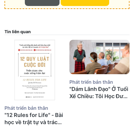
Tin liên quan
Phát triển bản thân
"Dám Lãnh Đạo" Ở Tuổi
Xế Chiều: Tôi Học Được
Gì Về Sự Can Đảm, Tổn
Phát triển bản thân
Thương Và Những
"12 Rules for Life" - Bài
Cuộc Nói Chuyện Khó
học về trật tự và trách
Khăn Nhất?
nhiệm từ một thầy giáo