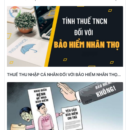
THUẾ THU NHẬP CÁ NHÂN ĐỐI VỚI BẢO HIỂM NHÂN THỌ...