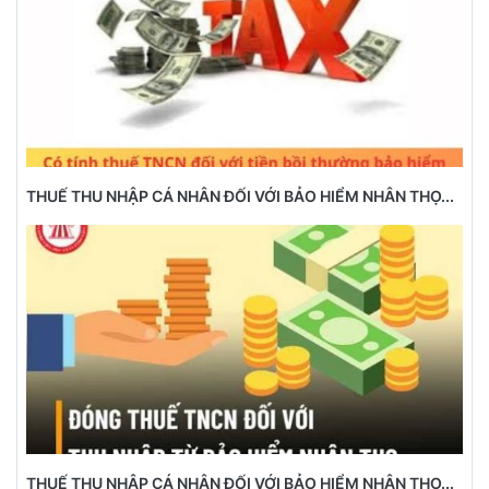
THUẾ THU NHẬP CÁ NHÂN ĐỐI VỚI BẢO HIỂM NHÂN THỌ...
THUẾ THU NHẬP CÁ NHÂN ĐỐI VỚI BẢO HIỂM NHÂN THỌ...