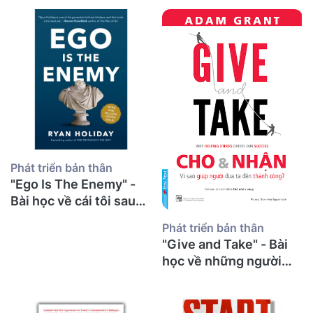
già sau 30 năm giảng
đường
Phát triển bản thân
"Ego Is The Enemy" -
Bài học về cái tôi sau
30 năm giảng đường từ
Phát triển bản thân
một thầy giáo già
"Give and Take" - Bài
học về những người
cho đi và bí mật thành
công từ một thầy giáo
già