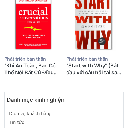
Phát triển bản thân
Phát triển bản thân
"Khi An Toàn, Bạn Có
"Start with Why" (Bắt
Thể Nói Bất Cứ Điều
đầu với câu hỏi tại sao)
Gì": 71 Tuổi Tôi Mới
- Simon Sinek
Đọc "Crucial
Conversations" Và Ước
Danh mục kinh nghiệm
Gì Mình Biết Điều Này
Sớm Hơn Để Không
Suýt Mất Con
Dịch vụ khách hàng
Tin tức