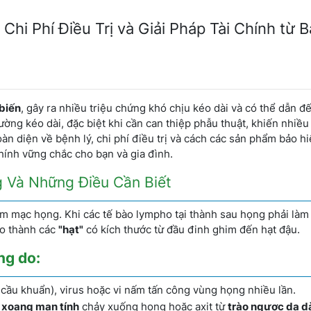
hi Phí Điều Trị và Giải Pháp Tài Chính từ 
biến
, gây ra nhiều triệu chứng khó chịu kéo dài và có thể dẫn đ
ường kéo dài, đặc biệt khi cần can thiệp phẫu thuật, khiến nhiều
toàn diện về bệnh lý, chi phí điều trị và cách các sản phẩm bảo h
 chính vững chắc cho bạn và gia đình.
g Và Những Điều Cần Biết
êm mạc họng. Khi các tế bào lympho tại thành sau họng phải làm 
ạo thành các
"hạt"
có kích thước từ đầu đinh ghim đến hạt đậu.
ng do:
ên cầu khuẩn), virus hoặc vi nấm tấn công vùng họng nhiều lần.
 xoang mạn tính
chảy xuống họng hoặc axit từ
trào ngược dạ d