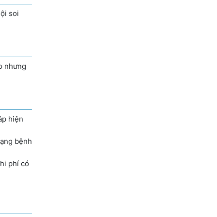
ội soi
ao nhưng
áp hiện
trạng bệnh
chi phí có