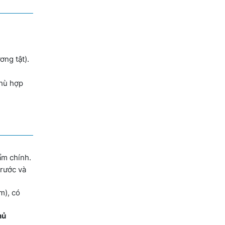
ơng tật).
Phù hợp
ẩm chính.
trước và
m), có
hủ