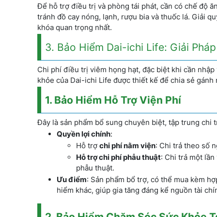
Để hỗ trợ điều trị và phòng tái phát, cần có chế độ
tránh đồ cay nóng, lạnh, rượu bia và thuốc lá. Giải 
khóa quan trọng nhất.
3. Bảo Hiểm Dai-ichi Life: Giải Ph
Chi phí điều trị viêm họng hạt, đặc biệt khi cần nhậ
khỏe của Dai-ichi Life được thiết kế để chia sẻ gánh
1. Bảo Hiểm Hỗ Trợ Viện Phí
Đây là sản phẩm bổ sung chuyên biệt, tập trung chi tr
Quyền lợi chính
:
Hỗ trợ
chi phí nằm viện
: Chi trả theo số 
Hỗ trợ chi phí phẫu thuật
: Chi trả một lầ
phẫu thuật.
Ưu điểm
: Sản phẩm bổ trợ, có thể mua kèm hợp
hiểm khác, giúp gia tăng đáng kể nguồn tài chí
2. Bảo Hiểm Chăm Sóc Sức Khỏe T