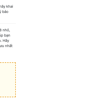
hãy khai
ý bảo
ề nhỏ,
úp bạn
h. Hãy
 ưu nhất