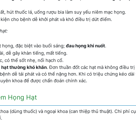
.
hất, hút thuốc lá, uống rượu bia làm suy yếu niêm mạc họng.
 kiện cho bệnh dễ khởi phát và khó điều trị dứt điểm.
hạt:
t
họng, đặc biệt vào buổi sáng;
đau họng khi nuốt
.
, dễ gây khàn tiếng, mất tiếng.
, có thể sốt nhẹ, nổi hạch cổ.
 hạt thường khó khăn
. Đơn thuần đốt các hạt mà không điều trị 
ệnh dễ tái phát và có thể nặng hơn. Khi có triệu chứng kéo dài 
chuyên khoa để được chẩn đoán chính xác.
iêm Họng Hạt
khoa (dùng thuốc) và ngoại khoa (can thiệp thủ thuật). Chi phí c
.