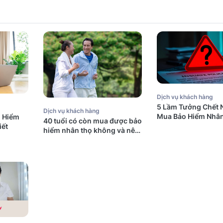
Dịch vụ khách hàng
5 Lầm Tưởng Chết 
Dịch vụ khách hàng
Mua Bảo Hiểm Nhân
o Hiểm
40 tuổi có còn mua được bảo
Úc (Mà Người Việt
iết
hiểm nhân thọ không và nên
Mắc Phải)
mua bảo hiểm gì?