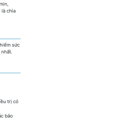
min,
 là chìa
 hiểm sức
 nhất.
ều trị có
ác bảo