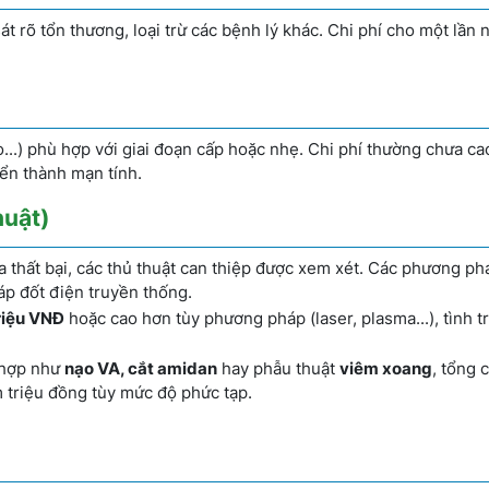
t rõ tổn thương, loại trừ các bệnh lý khác. Chi phí cho một lần n
o...) phù hợp với giai đoạn cấp hoặc nhẹ. Chi phí thường chưa c
ển thành mạn tính.
huật)
oa thất bại, các thủ thuật can thiệp được xem xét. Các phương ph
p đốt điện truyền thống.
triệu VNĐ
hoặc cao hơn tùy phương pháp (laser, plasma...), tình 
i hợp như
nạo VA, cắt amidan
hay phẫu thuật
viêm xoang
, tổng 
m triệu đồng tùy mức độ phức tạp.