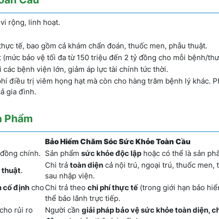
i rộng, linh hoạt.
thực tế, bao gồm cả khám chẩn đoán, thuốc men, phẫu thuật.
t (mức bảo vệ tối đa từ 150 triệu đến 2 tỷ đồng cho mỗi bệnh/thư
i các bệnh viện lớn, giảm áp lực tài chính tức thời.
 phí điều trị viêm họng hạt mà còn cho hàng trăm bệnh lý khác. 
ả gia đình.
ản Phẩm
Bảo Hiểm Chăm Sóc Sức Khỏe Toàn Cầu
 đồng chính.
Sản phẩm
sức khỏe độc lập
hoặc có thể là sản ph
Chi trả
toàn diện
cả nội trú, ngoại trú, thuốc men, 
 thuật
.
sau nhập viện.
 cố định
cho
Chi trả theo
chi phí thực tế
(trong giới hạn bảo hiể
thể bảo lãnh trực tiếp.
cho rủi ro
Người cần
giải pháp bảo vệ sức khỏe toàn diện, c