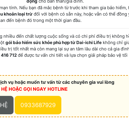
động
cho bản thân/gia đình.
 mạn tính. Nếu bạn đã mắc bệnh từ trước khi tham gia bảo hiểm, 
u khoản loại trừ
đối với bệnh có sẵn này, hoặc vẫn có thể đồng 
uan đến bệnh đó trong một thời gian đầu.
ng nhiều đến chất lượng cuộc sống và có chi phí điều trị không h
một
gói bảo hiểm sức khỏe phù hợp từ Dai-ichi Life
không chỉ gi
ều trị tốt nhất mà còn mang lại sự an tâm lâu dài cho cả gia đìn
2 416 712
để được tư vấn chi tiết và lựa chọn giải pháp bảo vệ tối
ch vụ hoặc muốn tư vấn từ các chuyên gia vui lòng
N HỆ HOẶC
GỌI NGAY HOTLINE
 HỆ
0933687929