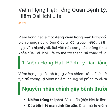
Viêm Họng Hạt: Tổng Quan Bệnh Lý, C
Hiểm Dai-ichi Life
268
Viêm họng hạt là một
dạng viêm họng mạn tính phổ 
biến chứng nếu không điều trị đúng cách. Điều trị th
ngại về
chi phí y tế
. Bài viết này cung cấp thông tin 
khỏe của Dai-ichi Life có thể trở thành "lá chắn" tài
1. Viêm Họng Hạt: Bệnh Lý Dai Dẳn
Viêm họng hạt là tình trạng viêm nhiễm kéo dài ở ni
tục để chống lại viêm nhiễm, chúng sẽ phình to và t
Nguyên nhân chính gây bệnh thườ
Nhiễm trùng tái phát
: Vi khuẩn (đặc biệt là li
Các bệnh lý mạn tính lân cận
: Dịch mủ từ
viêm