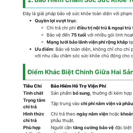
Đây là giải pháp bảo vệ sức khỏe toàn diện với phạm v
Quyền lợi vượt trục
:
Chi trả chi phí
điều trị nội trú & ngoại trú
Bảo vệ đến
75 tuổi
với nhiều gói linh hoạ
Mạng lưới bảo lãnh viện phí rộng khắp
tạ
Ưu điểm
: Bảo vệ toàn diện, không chỉ cho chi
với nhu cầu chăm sóc sức khỏe chủ động cho c
Điểm Khác Biệt Chính Giữa Hai S
Tiêu Chí
Bảo Hiểm Hỗ Trợ Viện Phí
Tính chất
Sản phẩm
bổ sung
, thường đi kèm hợp
Trọng tâm
Tập trung vào
chi phí nằm viện và phẫu
chi trả
Hình thức
Chi trả theo
ngày nằm viện
hoặc
khoản
chi trả
phẫu thuật.
Phù hợp
Người cần
tăng cường bảo vệ
đặc biệt 