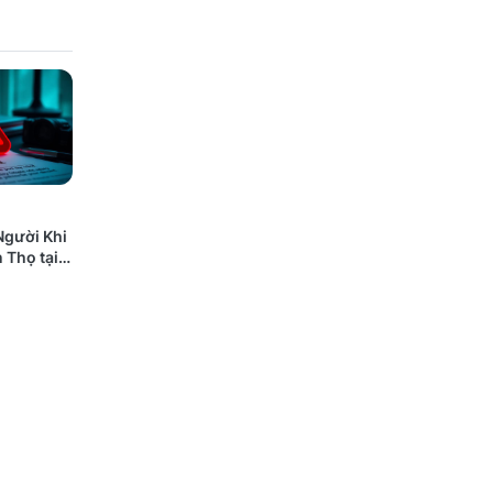
Người Khi
 Thọ tại
 Nào Cũng