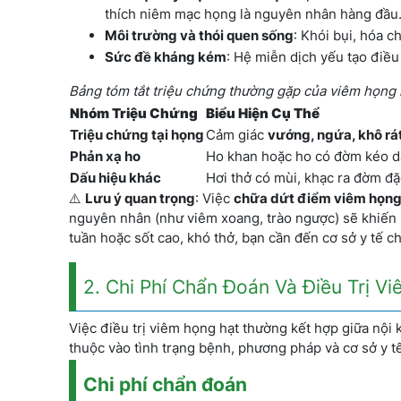
thích niêm mạc họng là nguyên nhân hàng đầu
Môi trường và thói quen sống
: Khói bụi, hóa c
Sức đề kháng kém
: Hệ miễn dịch yếu tạo điều
Bảng tóm tắt triệu chứng thường gặp của viêm họng 
Nhóm Triệu Chứng
Biểu Hiện Cụ Thể
Triệu chứng tại họng
Cảm giác
vướng, ngứa, khô rá
Phản xạ ho
Ho khan hoặc ho có đờm kéo dài
Dấu hiệu khác
Hơi thở có mùi, khạc ra đờm đặc
⚠️
Lưu ý quan trọng
: Việc
chữa dứt điểm viêm họng
nguyên nhân (như viêm xoang, trào ngược) sẽ khiến b
tuần hoặc sốt cao, khó thở, bạn cần đến cơ sở y tế 
2. Chi Phí Chẩn Đoán Và Điều Trị V
Việc điều trị viêm họng hạt thường kết hợp giữa nội 
thuộc vào tình trạng bệnh, phương pháp và cơ sở y tế
Chi phí chẩn đoán