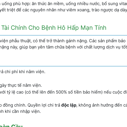
 ăn uống phù hợp: ăn thức ăn mềm, uống nhiều nước, bổ sung vita
quyết triệt để các nguyên nhân như viêm xoang, trào ngược dạ dày
áp Tài Chính Cho Bệnh Hô Hấp Mạn Tính
p viện phẫu thuật, có thể trở thành gánh nặng. Các sản phẩm bảo
 nặng này, giúp bạn yên tâm chữa bệnh với chất lượng dịch vụ tốt
ả chi phí khi nằm viện.
ngày thực tế nằm viện.
n với tỷ lệ cao (có thể lên đến 500% số tiền bảo hiểm) nếu cuộc đi
 đồng chính. Quyền lợi chi trả
độc lập
, không ảnh hưởng đến c
nh khi cần nhập viện.
oàn Cầu