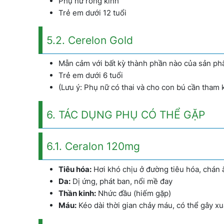
Phụ nữ rong kinh
Trẻ em dưới 12 tuổi
5.2. Cerelon Gold
Mẫn cảm với bất kỳ thành phần nào của sản p
Trẻ em dưới 6 tuổi
(Lưu ý: Phụ nữ có thai và cho con bú cần tham k
6. TÁC DỤNG PHỤ CÓ THỂ GẶP
6.1. Ceralon 120mg
Tiêu hóa:
Hơi khó chịu ở đường tiêu hóa, chán 
Da:
Dị ứng, phát ban, nổi mề đay
Thần kinh:
Nhức đầu (hiếm gặp)
Máu:
Kéo dài thời gian chảy máu, có thể gây xu