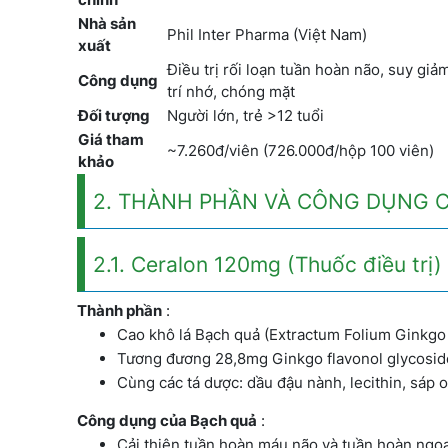
Nhà sản
Phil Inter Pharma (Việt Nam)
xuất
Điều trị rối loạn tuần hoàn não, suy giả
Công dụng
trí nhớ, chóng mặt
Đối tượng
Người lớn, trẻ >12 tuổi
Giá tham
~7.260đ/viên (726.000đ/hộp 100 viên)
khảo
2. THÀNH PHẦN VÀ CÔNG DỤNG C
2.1. Ceralon 120mg (Thuốc điều trị)
Thành phần
:
Cao khô lá Bạch quả (Extractum Folium Ginkgo
Tương đương 28,8mg Ginkgo flavonol glycosid
Cùng các tá dược: dầu đậu nành, lecithin, sáp on
Công dụng của Bạch quả
:
Cải thiện tuần hoàn máu não và tuần hoàn ngoạ