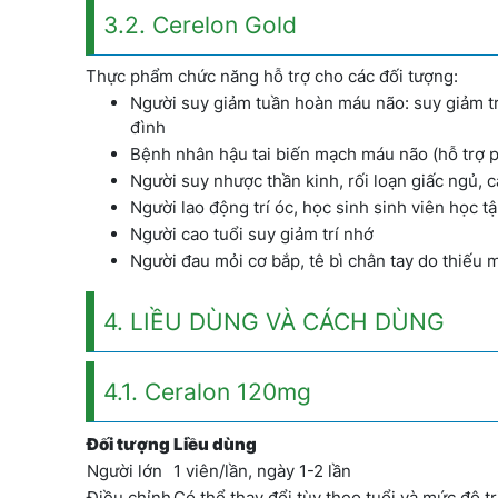
3.2. Cerelon Gold
Thực phẩm chức năng hỗ trợ cho các đối tượng:
Người suy giảm tuần hoàn máu não: suy giảm trí
đình
Bệnh nhân hậu tai biến mạch máu não (hỗ trợ 
Người suy nhược thần kinh, rối loạn giấc ngủ, c
Người lao động trí óc, học sinh sinh viên học t
Người cao tuổi suy giảm trí nhớ
Người đau mỏi cơ bắp, tê bì chân tay do thiếu 
4. LIỀU DÙNG VÀ CÁCH DÙNG
4.1. Ceralon 120mg
Đối tượng
Liều dùng
Người lớn
1 viên/lần, ngày 1-2 lần
Điều chỉnh
Có thể thay đổi tùy theo tuổi và mức độ t