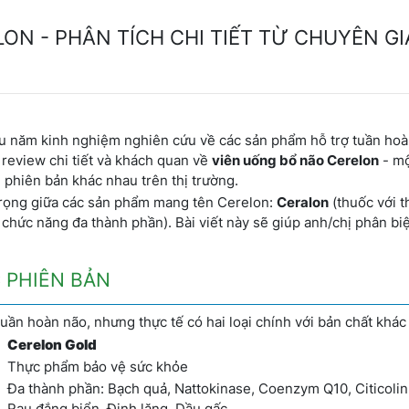
ON - PHÂN TÍCH CHI TIẾT TỪ CHUYÊN GI
iều năm kinh nghiệm nghiên cứu về các sản phẩm hỗ trợ tuần ho
 review chi tiết và khách quan về
viên uống bổ não Cerelon
- mộ
phiên bản khác nhau trên thị trường.
 trọng giữa các sản phẩm mang tên Cerelon:
Ceralon
(thuốc với 
chức năng đa thành phần). Bài viết này sẽ giúp anh/chị phân biệ
C PHIÊN BẢN
uần hoàn não, nhưng thực tế có hai loại chính với bản chất khác
Cerelon Gold
Thực phẩm bảo vệ sức khỏe
Đa thành phần: Bạch quả, Nattokinase, Coenzym Q10, Citicolin
Rau đắng biển, Đinh lăng, Dầu gấc...