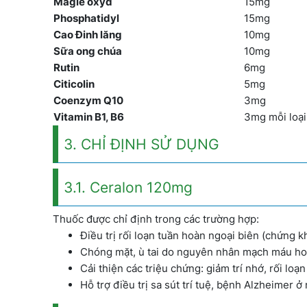
Magie oxyd
15mg
Phosphatidyl
15mg
Cao Đinh lăng
10mg
Sữa ong chúa
10mg
Rutin
6mg
Citicolin
5mg
Coenzym Q10
3mg
Vitamin B1, B6
3mg mỗi loại
3. CHỈ ĐỊNH SỬ DỤNG
3.1. Ceralon 120mg
Thuốc được chỉ định trong các trường hợp:
Điều trị rối loạn tuần hoàn ngoại biên (chứng 
Chóng mặt, ù tai do nguyên nhân mạch máu ho
Cải thiện các triệu chứng: giảm trí nhớ, rối lo
Hỗ trợ điều trị sa sút trí tuệ, bệnh Alzheimer ở