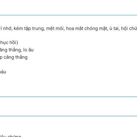
 nhớ, kém tập trung, mệt mỏi, hoa mắt chóng mặt, ù tai, hội chứ
phục hồi)
ăng thẳng, lo âu
ập căng thẳng
máu
riệu chứng