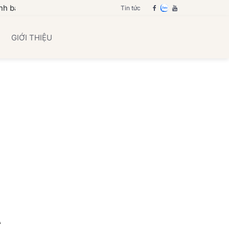
Tin tức
GIỚI THIỆU
A