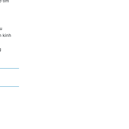
ơ tim
áu
n kinh
ng