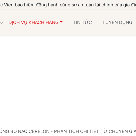
o hiểm đồng hành cùng sự an toàn tài chính của gia đình bạn
DỊCH VỤ KHÁCH HÀNG
TIN TỨC
TUYỂN DỤNG
ỐNG BỔ NÃO CERELON - PHÂN TÍCH CHI TIẾT TỪ CHUYÊN GI