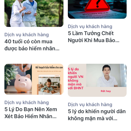
Dịch vụ khách hàng
5 Lầm Tưởng Chết
Dịch vụ khách hàng
Người Khi Mua Bảo
40 tuổi có còn mua
Hiểm Nhân Thọ tại Úc
được bảo hiểm nhân
(Mà Người Việt Nào
thọ không và nên mua
Cũng Mắc Phải)
bảo hiểm gì?
Dịch vụ khách hàng
Dịch vụ khách hàng
5 Lý Do Bạn Nên Xem
5 lý do khiến người dân
Xét Bảo Hiểm Nhân
không mặn mà với
Thọ Ngay Hôm Nay
BHNT!