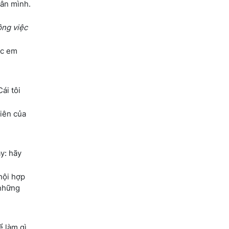
hân mình.
ông việc
ác em
ái tôi
viên của
y: hãy
 hội hợp
 những
ể làm gì