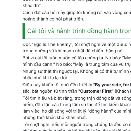
khác đi?"
Cách đặt câu hỏi này giúp tôi không rơi vào vòng xoáy
hoảng thành cơ hội phát triển.
Cái tôi và hành trình đồng hành trọn
Đọc "Ego Is The Enemy", tôi chợt nghĩ về một điều: nế
trong những vũ khí mạnh nhất để chiến thắng nó.
Bởi vì cái tôi luôn muốn cô lập chúng ta. Nó bảo: "M
mình cầu cạnh." Nó bảo: "Mày là trung tâm của vũ tr
Nhưng sự thật thì ngược lại. Không ai có thể tự mình
nhắc nhở khi ta lạc lối.
Điều này khiến tôi nhớ đến triết lý
"By your side, for 
sắc, bắt nguồn từ tinh thần
"Customer First"
(Khách h
Tôi tìm hiểu và biết rằng, trong trận động đất và són
hiểm, đến tận các trung tâm sơ tán để tìm kiếm khác
làm việc, họ đã sống với triết lý "đồng hành" của mìn
những thời khắc khó khăn nhất.
Tôi chợt nghĩ, nếu mỗi người trong chúng ta đều có 
chỉ đơn giản là ở bên và hỗ trợ khi cần, thì cái tôi 