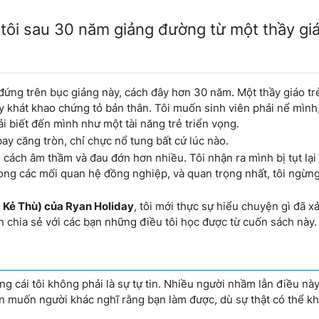
 tôi sau 30 năm giảng đường từ một thầy giá
 đứng trên bục giảng này, cách đây hơn 30 năm. Một thầy giáo trẻ
ầy khát khao chứng tỏ bản thân. Tôi muốn sinh viên phải nể mìn
 biết đến mình như một tài năng trẻ triển vọng.
ay căng tròn, chỉ chực nổ tung bất cứ lúc nào.
 cách âm thầm và đau đớn hơn nhiều. Tôi nhận ra mình bị tụt lại
rong các mối quan hệ đồng nghiệp, và quan trọng nhất, tôi ngừn
à Kẻ Thù) của Ryan Holiday
, tôi mới thực sự hiểu chuyện gì đã xả
 chia sẻ với các bạn những điều tôi học được từ cuốn sách này.
g cái tôi không phải là sự tự tin. Nhiều người nhầm lẫn điều này.
 bạn muốn người khác nghĩ rằng bạn làm được, dù sự thật có thể k