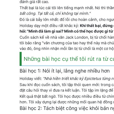
đánh giá rất cao.
Thất bại là lúc cái tôi lên tiếng mạnh nhất. Nó thì th
bất công. Tại tất cả, chỉ không tại mình."
Đó là cái bẫy lớn nhất: đổ lỗi cho hoàn cảnh, cho ngườ
Holiday dạy một điều rất khắc kỷ:
Khi thất bại, đừng
hỏi: "Mình đã làm gì sai? Mình có thể học được gì từ
Cuốn sách kể về nhà văn Jack London, bị từ chối hàn
tôi bảo rằng "văn chương của tao hay thế này mà ch
vào đó, ông nhìn nhận mỗi lần bị từ chối là một cơ hội 
Những bài học cụ thể tôi rút ra từ 
Bài học 1: Nói ít lại, lắng nghe nhiều hơn
Holiday viết:
"Nhà hiền triết khắc kỷ Epictetus từng 
Sau khi đọc cuốn sách, tôi tập thói quen mới: trong c
đặt câu hỏi thay vì đưa ra kết luận. Tôi tập im lặng để
Kết quả thật bất ngờ. Tôi học được nhiều điều từ chí
hơn. Tôi xây dựng lại được những mối quan hệ đồng 
Bài học 2: Tách biệt công việc khỏi bản 