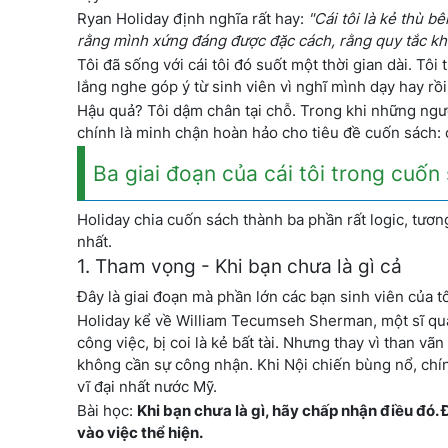
Ryan Holiday định nghĩa rất hay:
"Cái tôi là kẻ thù b
rằng mình xứng đáng được đặc cách, rằng quy tắc k
Tôi đã sống với cái tôi đó suốt một thời gian dài. Tôi
lắng nghe góp ý từ sinh viên vì nghĩ mình dạy hay rồ
Hậu quả? Tôi dậm chân tại chỗ. Trong khi những ngườ
chính là minh chận hoàn hảo cho tiêu đề cuốn sách: c
Ba giai đoạn của cái tôi trong cuốn
Holiday chia cuốn sách thành ba phần rất logic, tươn
nhất.
1. Tham vọng - Khi bạn chưa là gì cả
Đây là giai đoạn mà phần lớn các bạn sinh viên của tô
Holiday kể về William Tecumseh Sherman, một sĩ qua
công việc, bị coi là kẻ bất tài. Nhưng thay vì than vã
không cần sự công nhận. Khi Nội chiến bùng nổ, chín
vĩ đại nhất nước Mỹ.
Bài học:
Khi bạn chưa là gì, hãy chấp nhận điều đó. 
vào việc thể hiện.