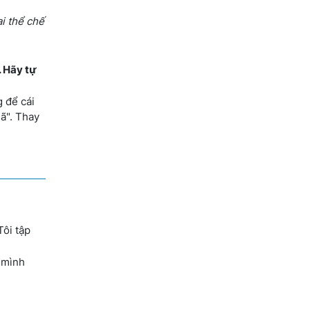
i thể chế
. Hãy tự
 để cái
ã". Thay
Tôi tập
a mình