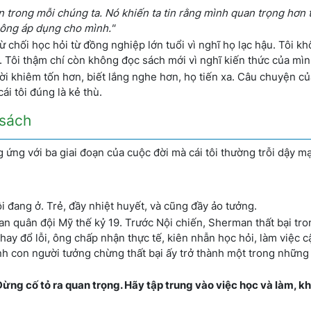
ên trong mỗi chúng ta. Nó khiến ta tin rằng mình quan trọng hơn 
hông áp dụng cho mình."
 từ chối học hỏi từ đồng nghiệp lớn tuổi vì nghĩ họ lạc hậu. Tôi 
i. Tôi thậm chí còn không đọc sách mới vì nghĩ kiến thức của mìn
i khiêm tốn hơn, biết lắng nghe hơn, họ tiến xa. Câu chuyện củ
ái tôi đúng là kẻ thù.
 sách
g ứng với ba giai đoạn của cuộc đời mà cái tôi thường trỗi dậy 
i đang ở. Trẻ, đầy nhiệt huyết, và cũng đầy ảo tưởng.
n quân đội Mỹ thế kỷ 19. Trước Nội chiến, Sherman thất bại tro
n hay đổ lỗi, ông chấp nhận thực tế, kiên nhẫn học hỏi, làm việc c
h con người tưởng chừng thất bại ấy trở thành một trong những
Đừng cố tỏ ra quan trọng. Hãy tập trung vào việc học và làm, k