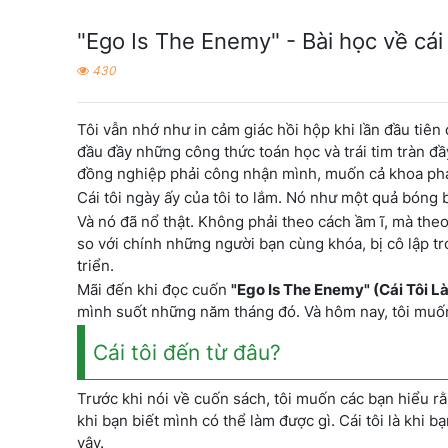
"Ego Is The Enemy" - Bài học về cái
430
Tôi vẫn nhớ như in cảm giác hồi hộp khi lần đầu tiên
đầu đầy những công thức toán học và trái tim tràn đ
đồng nghiệp phải công nhận mình, muốn cả khoa phải
Cái tôi ngày ấy của tôi to lắm. Nó như một quả bóng b
Và nó đã nổ thật. Không phải theo cách ầm ĩ, mà theo
so với chính những người bạn cùng khóa, bị cô lập t
triển.
Mãi đến khi đọc cuốn
"Ego Is The Enemy" (Cái Tôi L
mình suốt những năm tháng đó. Và hôm nay, tôi muốn
Cái tôi đến từ đâu?
Trước khi nói về cuốn sách, tôi muốn các bạn hiểu rằn
khi bạn biết mình có thể làm được gì. Cái tôi là khi
vậy.