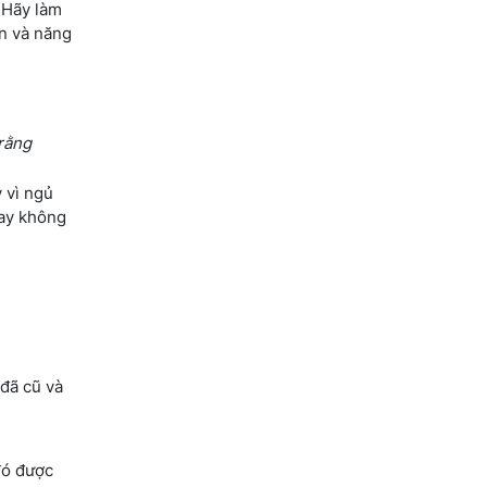
. Hãy làm
an và năng
 rằng
 vì ngủ
nay không
 đã cũ và
đó được