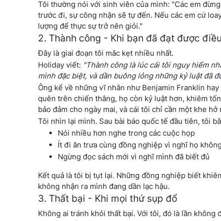
Tôi thường nói với sinh viên của mình: "Các em đừng v
trước đi, sự công nhận sẽ tự đến. Nếu các em cứ loa
lượng để thực sự trở nên giỏi."
2. Thành công - Khi bạn đã đạt được điều
Đây là giai đoạn tôi mắc kẹt nhiều nhất.
Holiday viết:
"Thành công là lúc cái tôi nguy hiểm nhấ
mình đặc biệt, và dần buông lỏng những kỷ luật đã đ
Ông kể về những vĩ nhân như Benjamin Franklin hay 
quên trên chiến thắng, họ còn kỷ luật hơn, khiêm tố
bảo đảm cho ngày mai, và cái tôi chỉ cần một khe hở 
Tôi nhìn lại mình. Sau bài báo quốc tế đầu tiên, tôi bắ
Nói nhiều hơn nghe trong các cuộc họp
Ít đi ăn trưa cùng đồng nghiệp vì nghĩ họ khô
Ngừng đọc sách mới vì nghĩ mình đã biết đủ
Kết quả là tôi bị tụt lại. Những đồng nghiệp biết khiê
không nhận ra mình đang dần lạc hậu.
3. Thất bại - Khi mọi thứ sụp đổ
Không ai tránh khỏi thất bại. Với tôi, đó là lần khô