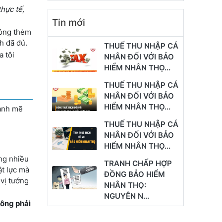
thực tế,
Tin mới
không thèm
h đã đủ.
THUẾ THU NHẬP CÁ
a tôi
NHÂN ĐỐI VỚI BẢO
HIỂM NHÂN THỌ...
THUẾ THU NHẬP CÁ
NHÂN ĐỐI VỚI BẢO
HIỂM NHÂN THỌ...
mạnh mẽ
THUẾ THU NHẬP CÁ
NHÂN ĐỐI VỚI BẢO
HIỂM NHÂN THỌ...
ng nhiều
TRANH CHẤP HỢP
ật lực mà
ĐỒNG BẢO HIỂM
 vị tướng
NHÂN THỌ:
NGUYÊN N...
hông phải