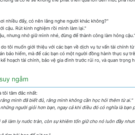
hơi nhiều đấy, có nên lắng nghe người khác không?"
với cậu. Rút kinh nghiệm rồi mình làm lại."
cậu, nhưng nhớ giữ mình nhé, đừng để thành công làm hỏng cậu.
 do tôi muốn giới thiệu với các bạn về dịch vụ tư vấn tài chính từ
bán bảo hiểm, mà để các bạn có một người đồng hành thực sự tr
 kế hoạch tài chính, bảo vệ gia đình trước rủi ro, và quan trọng 
i suy ngẫm
 tôi tâm đắc nhất:
 rằng mình đã biết đủ, rằng mình không cần học hỏi thêm từ ai."
 những người giỏi hơn bạn, ngay cả khi điều đó có nghĩa là bạn 
i sẽ làm ly nước tràn, còn sự khiêm tốn giữ cho nó luôn đầy nh