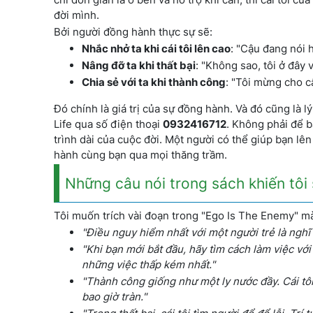
đời mình.
Bởi người đồng hành thực sự sẽ:
Nhắc nhở ta khi cái tôi lên cao
: "Cậu đang nói 
Nâng đỡ ta khi thất bại
: "Không sao, tôi ở đây 
Chia sẻ với ta khi thành công
: "Tôi mừng cho 
Đó chính là giá trị của sự đồng hành. Và đó cũng là lý
Life qua số điện thoại
0932416712
. Không phải để 
trình dài của cuộc đời. Một người có thể giúp bạn lên
hành cùng bạn qua mọi thăng trầm.
Những câu nói trong sách khiến tô
Tôi muốn trích vài đoạn trong "Ego Is The Enemy" mà
"Điều nguy hiểm nhất với một người trẻ là nghĩ
"Khi bạn mới bắt đầu, hãy tìm cách làm việc với
những việc thấp kém nhất."
"Thành công giống như một ly nước đầy. Cái tô
bao giờ tràn."