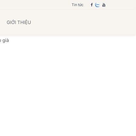
Tin tức
GIỚI THIỆU
o già