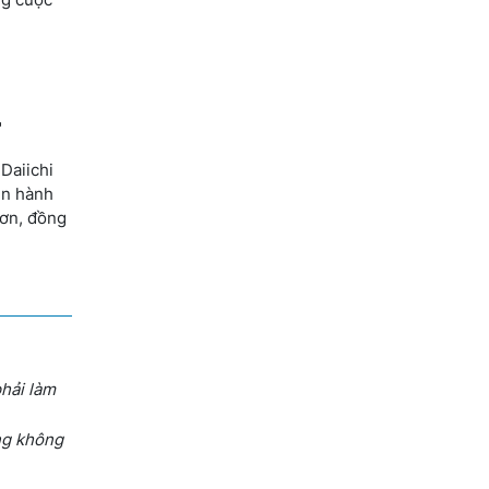
"
 Daiichi
ên hành
hơn, đồng
phải làm
ưng không