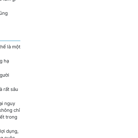
hủng
thể là một
ng hạ
người
và rất sâu
ại nguy
không chỉ
hết trong
lợi dụng,
ng cuộc