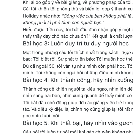
Khi ai đó góp ý về bài giảng, về phương pháp của tô
Cái tôi khiến tôi phòng thủ và biến lời góp ý thành xu
Holiday nhắc nhở:
"Công việc của bạn không phải là 
không phải là phê bình con người bạn."
Hiểu được điều này, tôi bắt đầu đón nhận góp ý một 
thấy thầy dạy chỗ nào chưa ổn?" Kết quả là chất lượn
Bài học 3: Luôn duy trì tư duy người học
Một trong những câu tôi thích nhất trong sách:
"Ego s
bảo: Tôi biết rồi. Sự phát triển bảo: Tôi muốn học th
Dù đã ngoài 50, tôi vẫn tự nhủ mình còn phải học. Tô
mình. Tôi không còn ngại hỏi những điều mình không 
Bài học 4: Khi thành công, hãy nhìn xuốn
Thành công dễ khiến người ta kiêu ngạo, nhìn lên để
nhìn sang hai bên, nhìn xung quanh để thấy mình có thể
Tôi bắt đầu chủ động giúp đỡ các giảng viên trẻ trong
tác. Và điều kỳ diệu là, chính họ cũng giúp lại tôi r
góc nhìn tươi mới.
Bài học 5: Khi thất bại, hãy nhìn vào gươ
Câu hỏi tôi luôn tự hỏi mỗi khi gặp chuyện không như