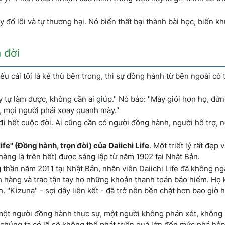
 đổ lỗi và tự thương hại. Nó biến thất bại thành bài học, biến k
 đời
u cái tôi là kẻ thù bên trong, thì sự đồng hành từ bên ngoài có 
ày tự làm được, không cần ai giúp." Nó bảo: "Mày giỏi hơn họ, đừ
ụ, mọi người phải xoay quanh mày."
 đi hết cuộc đời. Ai cũng cần có người đồng hành, người hỗ trợ, 
life" (Đồng hành, trọn đời) của Daiichi Life
. Một triết lý rất đẹp 
àng là trên hết) được sáng lập từ năm 1902 tại Nhật Bản.
g thần năm 2011 tại Nhật Bản, nhân viên Daiichi Life đã không ng
h hàng và trao tận tay họ những khoản thanh toán bảo hiểm. Họ 
h. "Kizuna" - sợi dây liên kết - đã trở nên bền chặt hơn bao giờ 
một người đồng hành thực sự, một người không phán xét, không 
của chúng ta có lẽ sẽ không thể phát triển quá lớn đến mức phá hỏ