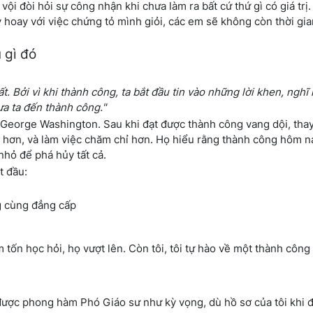
ội đòi hỏi sự công nhận khi chưa làm ra bất cứ thứ gì có giá trị
y hoay với việc chứng tỏ mình giỏi, các em sẽ không còn thời gi
 gì đó
t. Bởi vì khi thành công, ta bắt đầu tin vào những lời khen, nghĩ
ưa ta đến thành công."
George Washington. Sau khi đạt được thành công vang dội, thay
n hơn, và làm việc chăm chỉ hơn. Họ hiểu rằng thành công hôm 
nhỏ để phá hủy tất cả.
t đầu:
ng cùng đẳng cấp
m tốn học hỏi, họ vượt lên. Còn tôi, tôi tự hào về một thành công
ng được phong hàm Phó Giáo sư như kỳ vọng, dù hồ sơ của tôi khi 