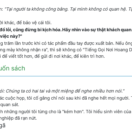
ầm:
"Tại người ta không công bằng. Tại mình không có quan hệ. Tạ
i khác, để bảo vệ cái tôi.
 đổ lỗi, cũng đừng bi kịch hóa. Hãy nhìn vào sự thật khách quan
 việc này?"
g trăm lần trước khi có tác phẩm đầu tay được xuất bản. Nếu ông
úng mày không nhận ra", thì sẽ không có "Tiếng Gọi Nơi Hoang D
để viết tốt hơn, để gửi đi nơi khác, để kiên trì hơn.
cuốn sách
nói: Chúng ta có hai tai và một miệng để nghe nhiều hơn nói."
ác cuộc họp, tôi cố gắng chỉ nói sau khi đã nghe hết mọi người. 
 quan sát.
nh những người tôi từng cho là "kém hơn". Tôi hiểu sinh viên củ
nghiệp đã rạn nứt.
ngã