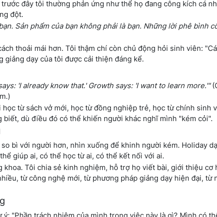
i, trước đây tôi thường phản ứng như thể họ đang công kích cá n
ng đột.
bạn. Sản phẩm của bạn không phải là bạn. Những lời phê bình c
cách thoải mái hơn. Tôi thậm chí còn chủ động hỏi sinh viên: "C
g giảng dạy của tôi được cải thiện đáng kể.
ays: 'I already know that.' Growth says: 'I want to learn more.'"
(C
êm.)
i học từ sách vở mới, học từ đồng nghiệp trẻ, học từ chính sinh 
biết, dù điều đó có thể khiến người khác nghĩ mình "kém cỏi".
g
 so bì với người hơn, nhìn xuống để khinh người kém. Holiday dạ
 giúp ai, có thể học từ ai, có thể kết nối với ai.
 khoa. Tôi chia sẻ kinh nghiệm, hỗ trợ họ viết bài, giới thiệu cơ
ất nhiều, từ công nghệ mới, từ phương pháp giảng dạy hiện đại, từ
ng
 ý: "Phần trách nhiệm của mình trong việc này là gì? Mình có th