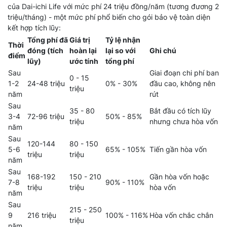
của Dai-ichi Life với mức phí 24 triệu đồng/năm (tương đương 2
triệu/tháng) - một mức phí phổ biến cho gói bảo vệ toàn diện
kết hợp tích lũy:
Tổng phí đã
Giá trị
Tỷ lệ nhận
Thời
đóng (tích
hoàn lại
lại so với
Ghi chú
điểm
lũy)
ước tính
tổng phí
Sau
Giai đoạn chi phí ban
0 - 15
1-2
24-48 triệu
0% - 30%
đầu cao, không nên
triệu
năm
rút
Sau
35 - 80
Bắt đầu có tích lũy
3-4
72-96 triệu
50% - 85%
triệu
nhưng chưa hòa vốn
năm
Sau
120-144
80 - 150
5-6
65% - 105%
Tiến gần hòa vốn
triệu
triệu
năm
Sau
168-192
150 - 210
Gần hòa vốn hoặc
7-8
90% - 110%
triệu
triệu
hòa vốn
năm
Sau
215 - 250
9
216 triệu
100% - 116%
Hòa vốn chắc chắn
triệu
năm