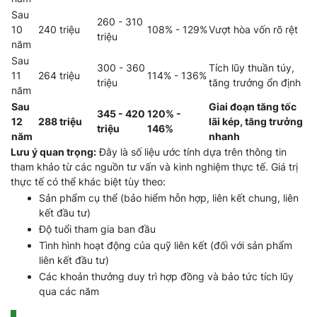
Sau
260 - 310
10
240 triệu
108% - 129%
Vượt hòa vốn rõ rệt
triệu
năm
Sau
300 - 360
Tích lũy thuần túy,
11
264 triệu
114% - 136%
triệu
tăng trưởng ổn định
năm
Sau
Giai đoạn tăng tốc
345 - 420
120% -
12
288 triệu
lãi kép, tăng trưởng
triệu
146%
năm
nhanh
Lưu ý quan trọng:
Đây là số liệu ước tính dựa trên thông tin
tham khảo từ các nguồn tư vấn và kinh nghiệm thực tế. Giá trị
thực tế có thể khác biệt tùy theo:
Sản phẩm cụ thể (bảo hiểm hỗn hợp, liên kết chung, liên
kết đầu tư)
Độ tuổi tham gia ban đầu
Tình hình hoạt động của quỹ liên kết (đối với sản phẩm
liên kết đầu tư)
Các khoản thưởng duy trì hợp đồng và bảo tức tích lũy
qua các năm