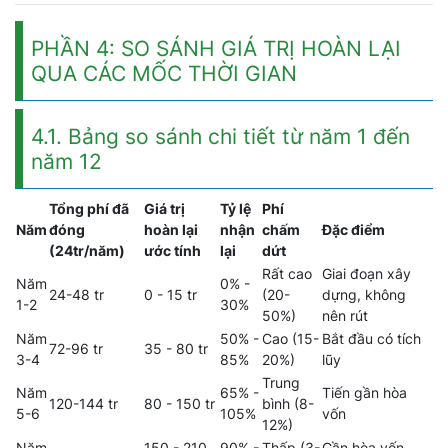
PHẦN 4: SO SÁNH GIÁ TRỊ HOÀN LẠI
QUA CÁC MỐC THỜI GIAN
4.1. Bảng so sánh chi tiết từ năm 1 đến
năm 12
Tổng phí đã
Giá trị
Tỷ lệ
Phí
Năm
đóng
hoàn lại
nhận
chấm
Đặc điểm
(24tr/năm)
ước tính
lại
dứt
Rất cao
Giai đoạn xây
Năm
0% -
24-48 tr
0 - 15 tr
(20-
dựng, không
1-2
30%
50%)
nên rút
Năm
50% -
Cao (15-
Bắt đầu có tích
72-96 tr
35 - 80 tr
3-4
85%
20%)
lũy
Trung
Năm
65% -
Tiến gần hòa
120-144 tr
80 - 150 tr
bình (8-
5-6
105%
vốn
12%)
Năm
150 - 210
90% -
Thấp (3-
Gần hòa vốn