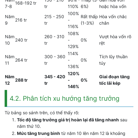
168-192 tr
7-8
tr
110%
6%)
hoặc hòa vốn
100%
Năm
215 - 250
Rất thấp
Hòa vốn chắc
216 tr
-
9
tr
(1-3%)
chắn
116%
108%
Năm
260 - 310
Vượt hòa vốn rõ
240 tr
-
0%
10
tr
rệt
129%
114%
Năm
300 - 360
Tích lũy thuần
264 tr
-
0%
11
tr
túy
136%
120%
Năm
345 - 420
Giai đoạn tăng
288 tr
-
0%
12
tr
tốc lãi kép
146%
4.2. Phân tích xu hướng tăng trưởng
Từ bảng so sánh trên, có thể thấy rõ:
Tốc độ tăng trưởng giá trị hoàn lại đã tăng nhanh
sau
năm thứ 10.
Mức tăng trung bình
từ năm 10 lên năm 12 là khoảng