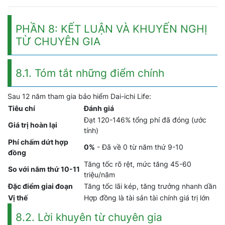
PHẦN 8: KẾT LUẬN VÀ KHUYẾN NGHỊ
TỪ CHUYÊN GIA
8.1. Tóm tắt những điểm chính
Sau 12 năm tham gia bảo hiểm Dai-ichi Life:
Tiêu chí
Đánh giá
Đạt 120-146% tổng phí đã đóng (ước
Giá trị hoàn lại
tính)
Phí chấm dứt hợp
0%
- Đã về 0 từ năm thứ 9-10
đồng
Tăng tốc rõ rệt, mức tăng 45-60
So với năm thứ 10-11
triệu/năm
Đặc điểm giai đoạn
Tăng tốc lãi kép, tăng trưởng nhanh dần
Vị thế
Hợp đồng là tài sản tài chính giá trị lớn
8.2. Lời khuyên từ chuyên gia