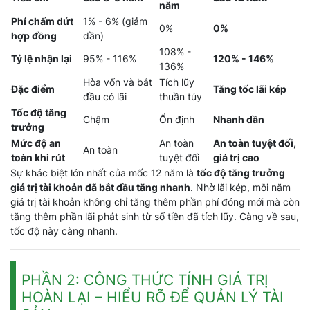
năm
Phí chấm dứt
1% - 6% (giảm
0%
0%
hợp đồng
dần)
108% -
Tỷ lệ nhận lại
95% - 116%
120% - 146%
136%
Hòa vốn và bắt
Tích lũy
Đặc điểm
Tăng tốc lãi kép
đầu có lãi
thuần túy
Tốc độ tăng
Chậm
Ổn định
Nhanh dần
trưởng
Mức độ an
An toàn
An toàn tuyệt đối,
An toàn
toàn khi rút
tuyệt đối
giá trị cao
Sự khác biệt lớn nhất của mốc 12 năm là
tốc độ tăng trưởng
giá trị tài khoản đã bắt đầu tăng nhanh
. Nhờ lãi kép, mỗi năm
giá trị tài khoản không chỉ tăng thêm phần phí đóng mới mà còn
tăng thêm phần lãi phát sinh từ số tiền đã tích lũy. Càng về sau,
tốc độ này càng nhanh.
PHẦN 2: CÔNG THỨC TÍNH GIÁ TRỊ
HOÀN LẠI – HIỂU RÕ ĐỂ QUẢN LÝ TÀI