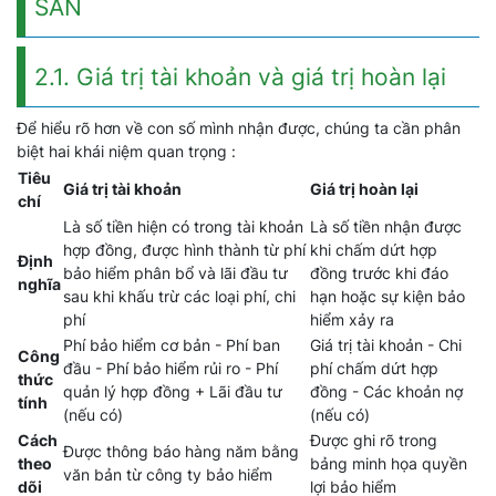
SẢN
2.1. Giá trị tài khoản và giá trị hoàn lại
Để hiểu rõ hơn về con số mình nhận được, chúng ta cần phân
biệt hai khái niệm quan trọng :
Tiêu
Giá trị tài khoản
Giá trị hoàn lại
chí
Là số tiền hiện có trong tài khoản
Là số tiền nhận được
hợp đồng, được hình thành từ phí
khi chấm dứt hợp
Định
bảo hiểm phân bổ và lãi đầu tư
đồng trước khi đáo
nghĩa
sau khi khấu trừ các loại phí, chi
hạn hoặc sự kiện bảo
phí
hiểm xảy ra
Phí bảo hiểm cơ bản - Phí ban
Giá trị tài khoản - Chi
Công
đầu - Phí bảo hiểm rủi ro - Phí
phí chấm dứt hợp
thức
quản lý hợp đồng + Lãi đầu tư
đồng - Các khoản nợ
tính
(nếu có)
(nếu có)
Cách
Được ghi rõ trong
Được thông báo hàng năm bằng
theo
bảng minh họa quyền
văn bản từ công ty bảo hiểm
dõi
lợi bảo hiểm