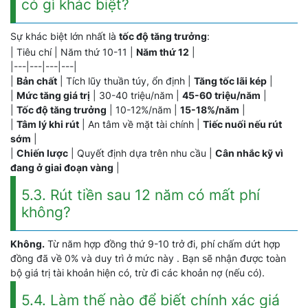
có gì khác biệt?
Sự khác biệt lớn nhất là
tốc độ tăng trưởng
:
| Tiêu chí | Năm thứ 10-11 |
Năm thứ 12
|
|---|---|---|---|
|
Bản chất
| Tích lũy thuần túy, ổn định |
Tăng tốc lãi kép
|
|
Mức tăng giá trị
| 30-40 triệu/năm |
45-60 triệu/năm
|
|
Tốc độ tăng trưởng
| 10-12%/năm |
15-18%/năm
|
|
Tâm lý khi rút
| An tâm về mặt tài chính |
Tiếc nuối nếu rút
sớm
|
|
Chiến lược
| Quyết định dựa trên nhu cầu |
Cân nhắc kỹ vì
đang ở giai đoạn vàng
|
5.3. Rút tiền sau 12 năm có mất phí
không?
Không.
Từ năm hợp đồng thứ 9-10 trở đi, phí chấm dứt hợp
đồng đã về 0% và duy trì ở mức này . Bạn sẽ nhận được toàn
bộ giá trị tài khoản hiện có, trừ đi các khoản nợ (nếu có).
5.4. Làm thế nào để biết chính xác giá