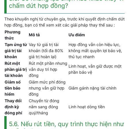
chấm dứt hợp đồng?
Theo khuyến nghị từ chuyên gia, trước khi quyết định chấm dứt
hợp đồng, bạn có thể xem xét các giải pháp thay thế sau :
Phương
Mô tả
Ưu điểm
thức
Tạm ứng từ
Vay từ giá trị tài
Hợp đồng vẫn còn hiệu lực,
giá trị tài
khoản (tối đa 80%
không mất quyền lợi bảo vệ,
khoản
giá trị hoàn lại)
thủ tục nhanh
Rút một
Rút một phần nhưng
Linh hoạt, vẫn giữ được một
phần giá trị
vẫn duy trì hợp
phần bảo vệ
tài khoản
đồng
Giảm số
Giảm mức phí đóng
tiền bảo
nhưng vẫn giữ hợp
Giảm gánh nặng tài chính
hiểm
đồng
Thay đổi
Chuyển từ đóng
định kỳ
năm sang đóng
Linh hoạt dòng tiền
đóng phí
quý/tháng
5.6. Nếu rút tiền, quy trình thực hiện như