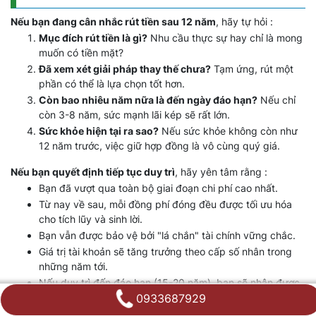
Nếu bạn đang cân nhắc rút tiền sau 12 năm
, hãy tự hỏi :
Mục đích rút tiền là gì?
Nhu cầu thực sự hay chỉ là mong
muốn có tiền mặt?
Đã xem xét giải pháp thay thế chưa?
Tạm ứng, rút một
phần có thể là lựa chọn tốt hơn.
Còn bao nhiêu năm nữa là đến ngày đáo hạn?
Nếu chỉ
còn 3-8 năm, sức mạnh lãi kép sẽ rất lớn.
Sức khỏe hiện tại ra sao?
Nếu sức khỏe không còn như
12 năm trước, việc giữ hợp đồng là vô cùng quý giá.
Nếu bạn quyết định tiếp tục duy trì
, hãy yên tâm rằng :
Bạn đã vượt qua toàn bộ giai đoạn chi phí cao nhất.
Từ nay về sau, mỗi đồng phí đóng đều được tối ưu hóa
cho tích lũy và sinh lời.
Bạn vẫn được bảo vệ bởi "lá chắn" tài chính vững chắc.
Giá trị tài khoản sẽ tăng trưởng theo cấp số nhân trong
những năm tới.
Nếu duy trì đến đáo hạn (15-20 năm), bạn sẽ nhận được
một khoản tiền rất lớn, gấp nhiều lần tổng phí đã đóng.
0933687929