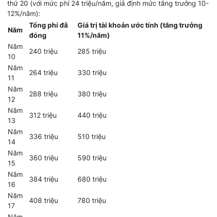
thứ 20 (với mức phí 24 triệu/năm, giả định mức tăng trưởng 10-
12%/năm):
Tổng phí đã
Giá trị tài khoản ước tính (tăng trưởng
Năm
đóng
11%/năm)
Năm
240 triệu
285 triệu
10
Năm
264 triệu
330 triệu
11
Năm
288 triệu
380 triệu
12
Năm
312 triệu
440 triệu
13
Năm
336 triệu
510 triệu
14
Năm
360 triệu
590 triệu
15
Năm
384 triệu
680 triệu
16
Năm
408 triệu
780 triệu
17
Năm