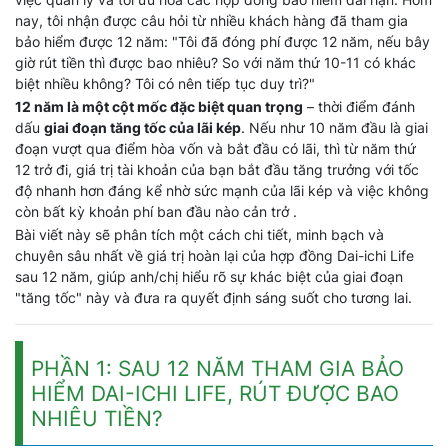
nay, tôi nhận được câu hỏi từ nhiều khách hàng đã tham gia
bảo hiểm được 12 năm: "Tôi đã đóng phí được 12 năm, nếu bây
giờ rút tiền thì được bao nhiêu? So với năm thứ 10-11 có khác
biệt nhiều không? Tôi có nên tiếp tục duy trì?"
12 năm là một cột mốc đặc biệt quan trọng
– thời điểm đánh
dấu
giai đoạn tăng tốc của lãi kép
. Nếu như 10 năm đầu là giai
đoạn vượt qua điểm hòa vốn và bắt đầu có lãi, thì từ năm thứ
12 trở đi, giá trị tài khoản của bạn bắt đầu tăng trưởng với tốc
độ nhanh hơn đáng kể nhờ sức mạnh của lãi kép và việc không
còn bất kỳ khoản phí ban đầu nào cản trở .
Bài viết này sẽ phân tích một cách chi tiết, minh bạch và
chuyên sâu nhất về giá trị hoàn lại của hợp đồng Dai-ichi Life
sau 12 năm, giúp anh/chị hiểu rõ sự khác biệt của giai đoạn
"tăng tốc" này và đưa ra quyết định sáng suốt cho tương lai.
PHẦN 1: SAU 12 NĂM THAM GIA BẢO
HIỂM DAI-ICHI LIFE, RÚT ĐƯỢC BAO
NHIÊU TIỀN?