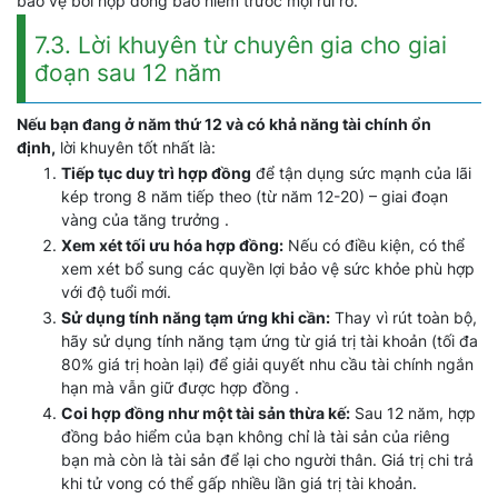
bảo vệ bởi hợp đồng bảo hiểm trước mọi rủi ro.
7.3. Lời khuyên từ chuyên gia cho giai
đoạn sau 12 năm
Nếu bạn đang ở năm thứ 12 và có khả năng tài chính ổn
định,
lời khuyên tốt nhất là:
Tiếp tục duy trì hợp đồng
để tận dụng sức mạnh của lãi
kép trong 8 năm tiếp theo (từ năm 12-20) – giai đoạn
vàng của tăng trưởng .
Xem xét tối ưu hóa hợp đồng:
Nếu có điều kiện, có thể
xem xét bổ sung các quyền lợi bảo vệ sức khỏe phù hợp
với độ tuổi mới.
Sử dụng tính năng tạm ứng khi cần:
Thay vì rút toàn bộ,
hãy sử dụng tính năng tạm ứng từ giá trị tài khoản (tối đa
80% giá trị hoàn lại) để giải quyết nhu cầu tài chính ngắn
hạn mà vẫn giữ được hợp đồng .
Coi hợp đồng như một tài sản thừa kế:
Sau 12 năm, hợp
đồng bảo hiểm của bạn không chỉ là tài sản của riêng
bạn mà còn là tài sản để lại cho người thân. Giá trị chi trả
khi tử vong có thể gấp nhiều lần giá trị tài khoản.