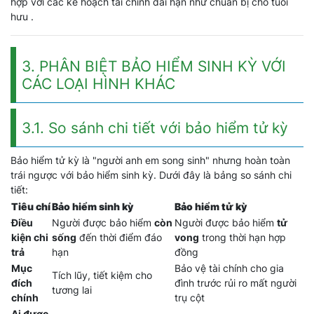
hợp với các kế hoạch tài chính dài hạn như chuẩn bị cho tuổi
hưu .
3. PHÂN BIỆT BẢO HIỂM SINH KỲ VỚI
CÁC LOẠI HÌNH KHÁC
3.1. So sánh chi tiết với bảo hiểm tử kỳ
Bảo hiểm tử kỳ là "người anh em song sinh" nhưng hoàn toàn
trái ngược với bảo hiểm sinh kỳ. Dưới đây là bảng so sánh chi
tiết:
Tiêu chí
Bảo hiểm sinh kỳ
Bảo hiểm tử kỳ
Điều
Người được bảo hiểm
còn
Người được bảo hiểm
tử
kiện chi
sống
đến thời điểm đáo
vong
trong thời hạn hợp
trả
hạn
đồng
Mục
Bảo vệ tài chính cho gia
Tích lũy, tiết kiệm cho
đích
đình trước rủi ro mất người
tương lai
chính
trụ cột
Ai được