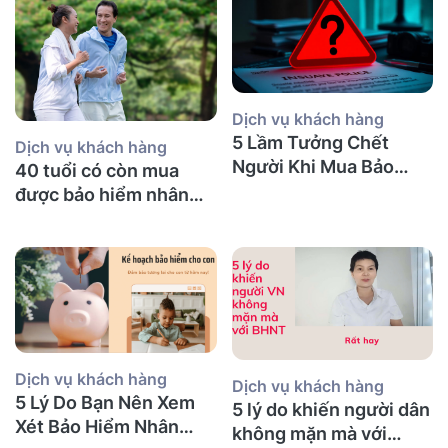
Dịch vụ khách hàng
5 Lầm Tưởng Chết
Dịch vụ khách hàng
Người Khi Mua Bảo
40 tuổi có còn mua
Hiểm Nhân Thọ tại Úc
được bảo hiểm nhân
(Mà Người Việt Nào
thọ không và nên mua
Cũng Mắc Phải)
bảo hiểm gì?
Dịch vụ khách hàng
Dịch vụ khách hàng
5 Lý Do Bạn Nên Xem
5 lý do khiến người dân
Xét Bảo Hiểm Nhân
không mặn mà với