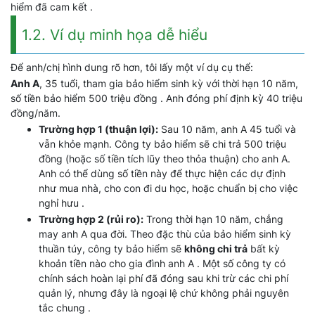
hiểm đã cam kết .
1.2. Ví dụ minh họa dễ hiểu
Để anh/chị hình dung rõ hơn, tôi lấy một ví dụ cụ thể:
Anh A
, 35 tuổi, tham gia bảo hiểm sinh kỳ với thời hạn 10 năm,
số tiền bảo hiểm 500 triệu đồng . Anh đóng phí định kỳ 40 triệu
đồng/năm.
Trường hợp 1 (thuận lợi):
Sau 10 năm, anh A 45 tuổi và
vẫn khỏe mạnh. Công ty bảo hiểm sẽ chi trả 500 triệu
đồng (hoặc số tiền tích lũy theo thỏa thuận) cho anh A.
Anh có thể dùng số tiền này để thực hiện các dự định
như mua nhà, cho con đi du học, hoặc chuẩn bị cho việc
nghỉ hưu .
Trường hợp 2 (rủi ro):
Trong thời hạn 10 năm, chẳng
may anh A qua đời. Theo đặc thù của bảo hiểm sinh kỳ
thuần túy, công ty bảo hiểm sẽ
không chi trả
bất kỳ
khoản tiền nào cho gia đình anh A . Một số công ty có
chính sách hoàn lại phí đã đóng sau khi trừ các chi phí
quản lý, nhưng đây là ngoại lệ chứ không phải nguyên
tắc chung .