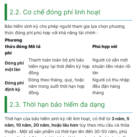
2.2. Cơ chế đóng phí linh hoạt
Bảo hiểm sinh kỳ cho phép người tham gia lựa chọn phương
thức đóng phí phù hợp với khả năng tài chính :
Phương
thức đóng
Mô tả
Phù hợp với
phí
Thanh toán toàn bộ phí bảo
Người có sẵn một
Đóng phí
hiểm ngay tại thời điểm ký hợp
khoản tiền nhàn rỗi
một lần
đồng
lớn
Đóng theo tháng, quý, hoặc
Người có thu nhập
Đóng phí
năm trong suốt thời hạn hợp
đều đặn hàng
định kỳ
đồng
tháng
2.3. Thời hạn bảo hiểm đa dạng
Thời hạn của bảo hiểm sinh kỳ rất linh hoạt, có thể từ
3 năm, 5
năm, 10 năm, 20 năm, hoặc lâu hơn
tùy theo nhu cầu và thỏa
thuận . Một số sản phẩm có thời hạn lên đến 30-50 năm, phù