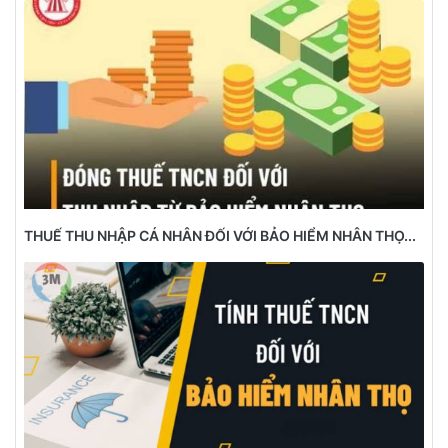
THUẾ THU NHẬP CÁ NHÂN ĐỐI VỚI BẢO HIỂM NHÂN THỌ...