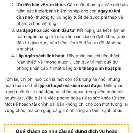
Ưu tiên bảo vệ sức khỏe
: Cân nhắc tham gia các gói bảo
hiểm sức khỏe/bệnh hiểm nghèp cho con
ngay từ khi
còn nhỏ
(thường từ 30 ngày tuổi) để được phí thấp và
phạm vi bảo vệ rộng.
Đa dạng hóa các kênh đầu tư
: Kết hợp giữa tiết kiệm an
toàn (ngân hàng) và các kênh sinh lời ổn định khác (quỹ
đầu tư giáo dục, bảo hiểm liên kết đầu tư) để đánh bại
lạm phát.
Lập ngân sách linh hoạt
: Hãy phân loại chi tiêu thành
"cần thiết" và "mong muốn", luôn duy trì một quỹ dự
phòng khẩn cấp ít nhất bằng
3-6 tháng sinh hoạt phí
.
Tóm lại, chi phí nuôi con là một con số không hề nhỏ, nhưng
hoàn toàn có thể
lập kế hoạch và kiểm soát được
. Điều quan
trọng nhất là sự chủ động và khôn ngoan trong việc phân bổ
nguồn lực, đặc biệt là việc phòng ngừa rủi ro sức khỏe từ sớm.
Một kế hoạch tài chính bài bản không chỉ cho con một tương lai
vững chắc, mà còn giúp cả gia đình sống an tâm, hạnh phúc.
Quý khách có nhu cầu sử dụng dịch vụ hoặc