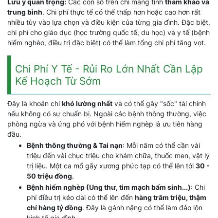
Lưu ý quan trọng:
Các con số trên chỉ mang tính
tham khảo và
trung bình
. Chi phí thực tế có thể thấp hơn hoặc cao hơn rất
nhiều tùy vào lựa chọn và điều kiện của từng gia đình. Đặc biệt,
chi phí cho giáo dục (học trường quốc tế, du học) và y tế (bệnh
hiểm nghèo, điều trị đặc biệt) có thể làm tổng chi phí tăng vọt.
Chi Phí Y Tế - Rủi Ro Lớn Nhất Cần Lập
Kế Hoạch Từ Sớm
Đây là khoản chi
khó lường nhất
và có thể gây "sốc" tài chính
nếu không có sự chuẩn bị. Ngoài các bệnh thông thường, việc
phòng ngừa và ứng phó với bệnh hiểm nghèp là ưu tiên hàng
đầu.
Bệnh thông thường & Tai nạn
: Mỗi năm có thể cần vài
triệu đến vài chục triệu cho khám chữa, thuốc men, vật lý
trị liệu. Một ca mổ gãy xương phức tạp có thể lên tới
30 -
50 triệu đồng
.
Bệnh hiểm nghèp (Ung thư, tim mạch bẩm sinh...)
: Chi
phí điều trị kéo dài có thể lên đến
hàng trăm triệu, thậm
chí hàng tỷ đồng
. Đây là gánh nặng có thể làm đảo lộn
kinh tế gia đình.