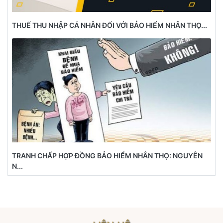
THUẾ THU NHẬP CÁ NHÂN ĐỐI VỚI BẢO HIỂM NHÂN THỌ...
TRANH CHẤP HỢP ĐỒNG BẢO HIỂM NHÂN THỌ: NGUYÊN
N...