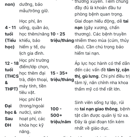
thường xuyên. Tiêm chủng
non)
dưỡng, bảo
đầy đủ là khoản đầu tư
mẫu/trông giữ.
phòng bệnh quan trọng.
Học phí, ăn
Giai đoạn hiếu động, dễ
tai
4 - 11
uống, quần áo,
nạn
(gãy xương, chấn
tuổi
học thêm/năng
10 - 25
thương). Các bệnh truyền
(Tiểu
khiếu, bảo
triệu/tháng
nhiễm theo mùa (cúm, thủy
học)
hiểm y tế, du
đậu). Cần chú trọng bảo
lịch gia đình.
hiểm tai nạn.
Học phí trường
12 - 18
Áp lực học hành có thể dẫn
điểm/lớp chọn,
tuổi
đến các vấn đề
tâm lý, cận
học thêm đại
15 - 35+
(THCS
thị, gù lưng
. Chi phí điều trị
trà, điện thoại,
triệu/tháng
&
tâm lý, nắn chỉnh nha khoa
máy tính, tiền
THPT)
thẩm mỹ có thể rất lớn.
tiêu vặt.
Học phí ĐH
Sinh viên sống tự lập, rủi
Đại
(trong/ngoài
100 -
ro
tai nạn giao thông
, bệnh
học &
nước), sinh
500+
tật cần được quản lý từ xa.
Sau
hoạt phí, các
triệu/năm
Đây là giai đoạn tốn kém
ĐH
khóa học kỹ
nhất về giáo dục.
năng.