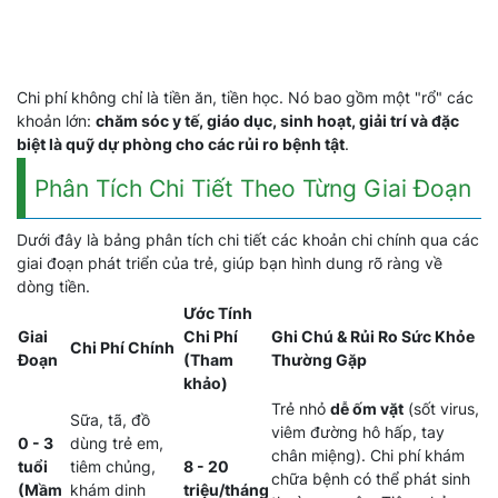
Chi phí không chỉ là tiền ăn, tiền học. Nó bao gồm một "rổ" các
khoản lớn:
chăm sóc y tế, giáo dục, sinh hoạt, giải trí và đặc
biệt là quỹ dự phòng cho các rủi ro bệnh tật
.
Phân Tích Chi Tiết Theo Từng Giai Đoạn
Dưới đây là bảng phân tích chi tiết các khoản chi chính qua các
giai đoạn phát triển của trẻ, giúp bạn hình dung rõ ràng về
dòng tiền.
Ước Tính
Giai
Chi Phí
Ghi Chú & Rủi Ro Sức Khỏe
Chi Phí Chính
Đoạn
(Tham
Thường Gặp
khảo)
Trẻ nhỏ
dễ ốm vặt
(sốt virus,
Sữa, tã, đồ
viêm đường hô hấp, tay
0 - 3
dùng trẻ em,
chân miệng). Chi phí khám
tuổi
tiêm chủng,
8 - 20
chữa bệnh có thể phát sinh
(Mầm
khám dinh
triệu/tháng