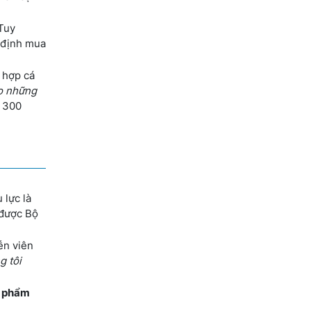
 Tuy
ý định mua
 hợp cá
o những
ị 300
 lực là
 được Bộ
ễn viên
g tôi
n phẩm