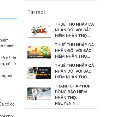
Tin mới
THUẾ THU NHẬP CÁ
NHÂN ĐỐI VỚI BẢO
HIỂM NHÂN THỌ...
 hiểm
THUẾ THU NHẬP CÁ
ên thành
NHÂN ĐỐI VỚI BẢO
HIỂM NHÂN THỌ...
cô đã tin
ăm, cô sẽ
THUẾ THU NHẬP CÁ
NHÂN ĐỐI VỚI BẢO
t người
HIỂM NHÂN THỌ...
TRANH CHẤP HỢP
ĐỒNG BẢO HIỂM
NHÂN THỌ:
NGUYÊN N...
ủa cô có
phí cho