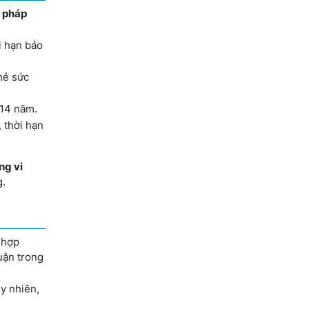
m pháp
i hạn bảo
hẻ sức
-14 năm.
, thời hạn
ng vi
g.
 hợp
uận trong
uy nhiên,