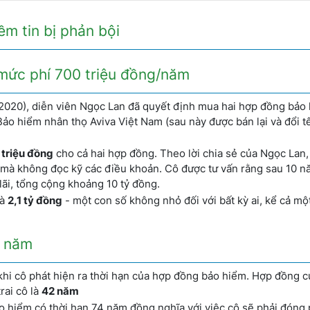
ềm tin bị phản bội
 mức phí 700 triệu đồng/năm
2020), diễn viên Ngọc Lan đã quyết định mua hai hợp đồng bảo
Bảo hiểm nhân thọ Aviva Việt Nam (sau này được bán lại và đổi t
 triệu đồng
cho cả hai hợp đồng. Theo lời chia sẻ của Ngọc Lan, 
 mà không đọc kỹ các điều khoản. Cô được tư vấn rằng sau 10 n
lãi, tổng cộng khoảng 10 tỷ đồng.
là
2,1 tỷ đồng
- một con số không nhỏ đối với bất kỳ ai, kể cả mộ
2 năm
khi cô phát hiện ra thời hạn của hợp đồng bảo hiểm. Hợp đồng c
rai cô là
42 năm
o hiểm có thời hạn 74 năm đồng nghĩa với việc cô sẽ phải đóng 