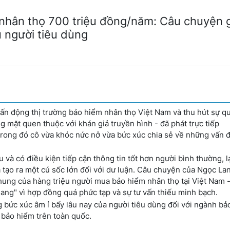
 nhân thọ 700 triệu đồng/năm: Câu chuyện 
u người tiêu dùng
ấn động thị trường bảo hiểm nhân thọ Việt Nam và thu hút sự q
 mặt quen thuộc với khán giả truyền hình - đã phát trực tiếp
trong đó cô vừa khóc nức nở vừa bức xúc chia sẻ về những vấn đ
 và có điều kiện tiếp cận thông tin tốt hơn người bình thường, l
 tạo ra một cú sốc lớn đối với dư luận. Câu chuyện của Ngọc La
 chung của hàng triệu người mua bảo hiểm nhân thọ tại Việt Nam 
mang" vì hợp đồng quá phức tạp và sự tư vấn thiếu minh bạch.
bức xúc âm ỉ bấy lâu nay của người tiêu dùng đối với ngành bả
 bảo hiểm trên toàn quốc.