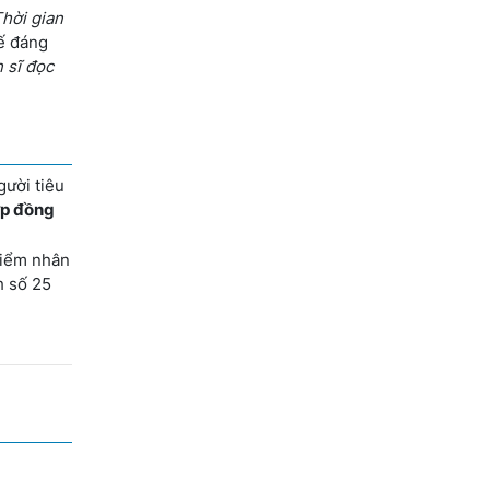
Thời gian
tế đáng
n sĩ đọc
gười tiêu
ợp đồng
hiểm nhân
h số 25