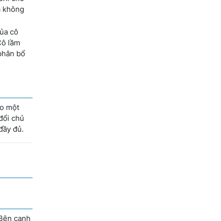
à không
của cô
Cô lầm
 phân bổ
ho một
đổi chủ
đầy đủ.
 Bên cạnh