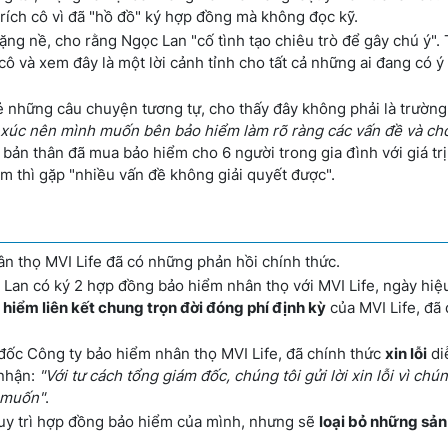
trích cô vì đã "hồ đồ" ký hợp đồng mà không đọc kỹ.
ng nề, cho rằng Ngọc Lan "cố tình tạo chiêu trò để gây chú ý".
cô và xem đây là một lời cảnh tỉnh cho tất cả những ai đang có 
 những câu chuyện tương tự, cho thấy đây không phải là trường
 xúc nên mình muốn bên bảo hiểm làm rõ ràng các vấn đề và ch
 bản thân đã mua bảo hiểm cho 6 người trong gia đình với giá tr
m thì gặp "nhiều vấn đề không giải quyết được".
n thọ MVI Life đã có những phản hồi chính thức.
Lan có ký 2 hợp đồng bảo hiểm nhân thọ với MVI Life, ngày hiệu
hiểm liên kết chung trọn đời đóng phí định kỳ
của MVI Life, đã
ốc Công ty bảo hiểm nhân thọ MVI Life, đã chính thức
xin lỗi
di
 nhận:
"Với tư cách tổng giám đốc, chúng tôi gửi lời xin lỗi vì chún
 muốn"
.
duy trì hợp đồng bảo hiểm của mình, nhưng sẽ
loại bỏ những sả