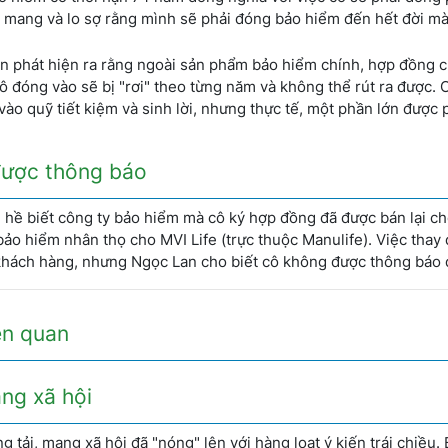
g mang và lo sợ rằng mình sẽ phải đóng bảo hiểm đến hết đời m
òn phát hiện ra rằng ngoài sản phẩm bảo hiểm chính, hợp đồng 
 đóng vào sẽ bị "rơi" theo từng năm và không thể rút ra được. 
ào quỹ tiết kiệm và sinh lời, nhưng thực tế, một phần lớn được
được thông báo
 hề biết công ty bảo hiểm mà cô ký hợp đồng đã được bán lại c
bảo hiểm nhân thọ cho MVI Life (trực thuộc Manulife). Việc thay 
khách hàng, nhưng Ngọc Lan cho biết cô không được thông báo 
ên quan
ng xã hội
tải, mạng xã hội đã "nóng" lên với hàng loạt ý kiến trái chiều.