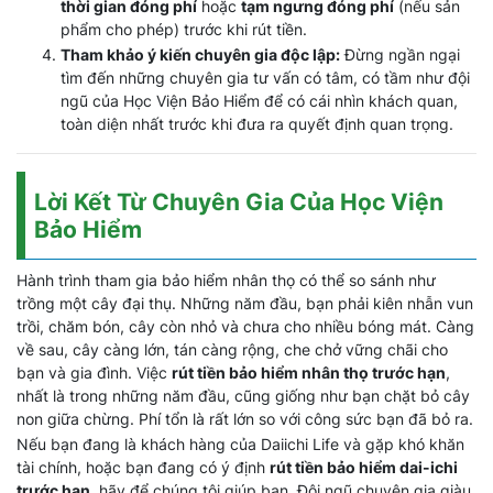
thời gian đóng phí
hoặc
tạm ngưng đóng phí
(nếu sản
phẩm cho phép) trước khi rút tiền.
Tham khảo ý kiến chuyên gia độc lập:
Đừng ngần ngại
tìm đến những chuyên gia tư vấn có tâm, có tầm như đội
ngũ của Học Viện Bảo Hiểm để có cái nhìn khách quan,
toàn diện nhất trước khi đưa ra quyết định quan trọng.
Lời Kết Từ Chuyên Gia Của Học Viện
Bảo Hiểm
Hành trình tham gia bảo hiểm nhân thọ có thể so sánh như
trồng một cây đại thụ. Những năm đầu, bạn phải kiên nhẫn vun
trồi, chăm bón, cây còn nhỏ và chưa cho nhiều bóng mát. Càng
về sau, cây càng lớn, tán càng rộng, che chở vững chãi cho
bạn và gia đình. Việc
rút tiền bảo hiểm nhân thọ trước hạn
,
nhất là trong những năm đầu, cũng giống như bạn chặt bỏ cây
non giữa chừng. Phí tổn là rất lớn so với công sức bạn đã bỏ ra.
Nếu bạn đang là khách hàng của Daiichi Life và gặp khó khăn
tài chính, hoặc bạn đang có ý định
rút tiền bảo hiểm dai-ichi
trước hạn
, hãy để chúng tôi giúp bạn. Đội ngũ chuyên gia giàu