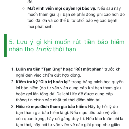
đó.
Mất vĩnh viễn mọi quyền lợi bảo vệ.
Nếu sau này
muốn tham gia lại, bạn sẽ phải đóng phí cao hơn do
tuổi đã lớn và có thể bị từ chối bảo vệ các bệnh
mới phát sinh.
5. Lưu ý gì khi muốn rút tiền bảo hiểm
nhân thọ
trước
thời hạn
Luôn ưu tiên "Tạm ứng" hoặc "Rút một phần"
trước khi
nghĩ đến việc chấm dứt hợp đồng.
Kiểm tra kỹ "Giá trị hoàn lại"
trong bảng minh họa quyền
lợi bảo hiểm (do tư vấn viên cung cấp khi bạn tham gia)
hoặc gọi lên tổng đài Daiichi Life để được cung cấp
thông tin chính xác nhất tại thời điểm hiện tại.
Hiểu rõ mục đích tham gia bảo hiểm:
Hãy tự hỏi lý do
bạn tham gia bảo hiểm là gì. Nếu mục tiêu bảo vệ vẫn
còn quan trọng, hãy cố gắng duy trì. Nếu khó khăn chỉ là
tạm thời, hãy hỏi tư vấn viên về các giải pháp như
giãn