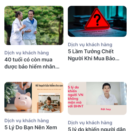
Dịch vụ khách hàng
5 Lầm Tưởng Chết
Dịch vụ khách hàng
Người Khi Mua Bảo
40 tuổi có còn mua
Hiểm Nhân Thọ tại Úc
được bảo hiểm nhân
(Mà Người Việt Nào
thọ không và nên mua
Cũng Mắc Phải)
bảo hiểm gì?
Dịch vụ khách hàng
Dịch vụ khách hàng
5 Lý Do Bạn Nên Xem
5 lý do khiến người dân