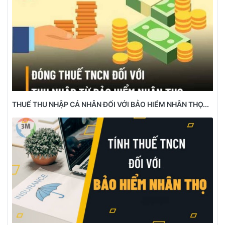
THUẾ THU NHẬP CÁ NHÂN ĐỐI VỚI BẢO HIỂM NHÂN THỌ...