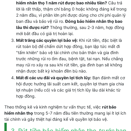
hiểm nhân thọ 1 năm rút được bao nhiêu tiền?
Câu trả
lời là rất thấp, thậm chí bằng 0 hoặc không đáng kể trong
2 năm đầu, vì phần lớn phí được dùng cho chi phí quản lý
ban đầu và bảo vệ rủi ro.
Đóng bảo hiểm nhân thọ bao
lâu thì được rút?
Thông thường, sau 2-3 năm, hợp đồng
mới bắt đầu có giá trị hoàn lại.
Mất trắng các quyền lợi bảo vệ:
Khi rút tiền, đặc biệt là
rút toàn bộ để chấm dứt hợp đồng, bạn lập tức mất đi
"tấm khiên" bảo vệ tài chính cho bản thân và gia đình
trước những rủi ro ốm đau, bệnh tật, tai nạn. Nếu chẳng
may rủi ro xảy ra sau khi rút tiền, gia đình bạn sẽ không
nhận được bất kỳ khoản đền bù nào.
Mất đi các ưu đãi và quyền lợi tích lũy:
Bạn đánh mất cơ
hội được hưởng lãi suất cam kết, quyền lợi tham gia chia
lợi nhuận (nếu có) và các giá trị tích lũy lâu dài khác từ
hợp đồng.
Theo thống kê và kinh nghiệm tư vấn thực tế, việc
rút bảo
hiểm nhân thọ
trong 5-7 năm đầu tiên thường mang lại ít lợi ích
tài chính và gây thiệt hại đáng kể về quyền lợi bảo vệ.
3. Rút tiền bảo hiểm nhân thọ
trước
hạn