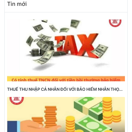
Tin mới
THUẾ THU NHẬP CÁ NHÂN ĐỐI VỚI BẢO HIỂM NHÂN THỌ...