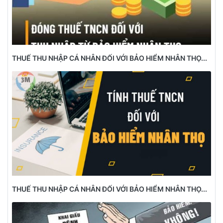
THUẾ THU NHẬP CÁ NHÂN ĐỐI VỚI BẢO HIỂM NHÂN THỌ...
THUẾ THU NHẬP CÁ NHÂN ĐỐI VỚI BẢO HIỂM NHÂN THỌ...