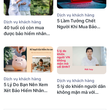
Dịch vụ khách hàng
5 Lầm Tưởng Chết
Dịch vụ khách hàng
Người Khi Mua Bảo
40 tuổi có còn mua
Hiểm Nhân Thọ tại Úc
được bảo hiểm nhân
(Mà Người Việt Nào
thọ không và nên mua
Cũng Mắc Phải)
bảo hiểm gì?
Dịch vụ khách hàng
Dịch vụ khách hàng
5 Lý Do Bạn Nên Xem
5 lý do khiến người dân
Xét Bảo Hiểm Nhân
không mặn mà với
Thọ Ngay Hôm Nay
BHNT!