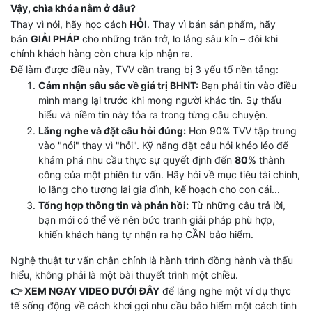
Vậy, chìa khóa nằm ở đâu?
Thay vì nói, hãy học cách
HỎI
. Thay vì bán sản phẩm, hãy
bán
GIẢI PHÁP
cho những trăn trở, lo lắng sâu kín – đôi khi
chính khách hàng còn chưa kịp nhận ra.
Để làm được điều này, TVV cần trang bị 3 yếu tố nền tảng:
Cảm nhận sâu sắc về giá trị BHNT:
Bạn phái tin vào điều
mình mang lại trước khi mong người khác tin. Sự thấu
hiểu và niềm tin này tỏa ra trong từng câu chuyện.
Lắng nghe và đặt câu hỏi đúng:
Hơn 90% TVV tập trung
vào "nói" thay vì "hỏi". Kỹ năng đặt câu hỏi khéo léo để
khám phá nhu cầu thực sự quyết định đến
80%
thành
công của một phiên tư vấn. Hãy hỏi về mục tiêu tài chính,
lo lắng cho tương lai gia đình, kế hoạch cho con cái...
Tổng hợp thông tin và phản hồi:
Từ những câu trả lời,
bạn mới có thể vẽ nên bức tranh giải pháp phù hợp,
khiến khách hàng tự nhận ra họ CẦN bảo hiểm.
Nghệ thuật tư vấn chân chính là hành trình đồng hành và thấu
hiểu, không phải là một bài thuyết trình một chiều.
👉 XEM NGAY VIDEO DƯỚI ĐÂY
để lắng nghe một ví dụ thực
tế sống động về cách khơi gợi nhu cầu bảo hiểm một cách tinh